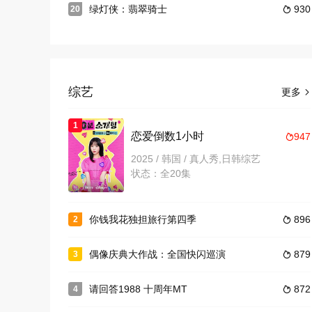
绿灯侠：翡翠骑士
930
20

综艺
更多

1
恋爱倒数1小时
947

2025 / 韩国 / 真人秀,日韩综艺
状态：全20集
你钱我花独担旅行第四季
896
2

偶像庆典大作战：全国快闪巡演
879
3

请回答1988 十周年MT
872
4
