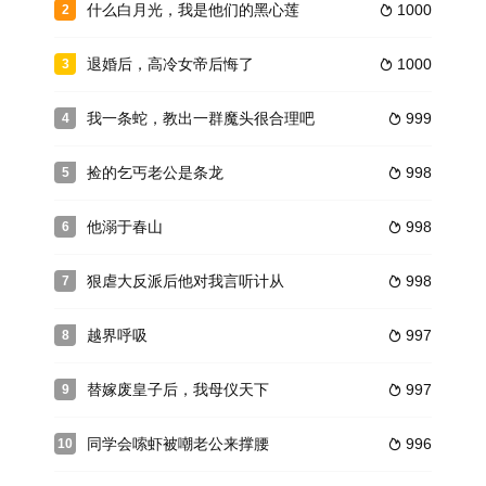
什么白月光，我是他们的黑心莲
1000
2

退婚后，高冷女帝后悔了
1000
3

我一条蛇，教出一群魔头很合理吧
999
4

捡的乞丐老公是条龙
998
5

他溺于春山
998
6

狠虐大反派后他对我言听计从
998
7

越界呼吸
997
8

替嫁废皇子后，我母仪天下
997
9

同学会嗦虾被嘲老公来撑腰
996
10
