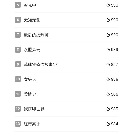
冷光中
990
5

无知无觉
990
6

最后的绞刑师
990
7

欧盟风云
989
8

菲律宾恐怖故事17
987
9

女头人
986
10

柔情史
986
11

我房即世界
985
12

红带高手
984
13
