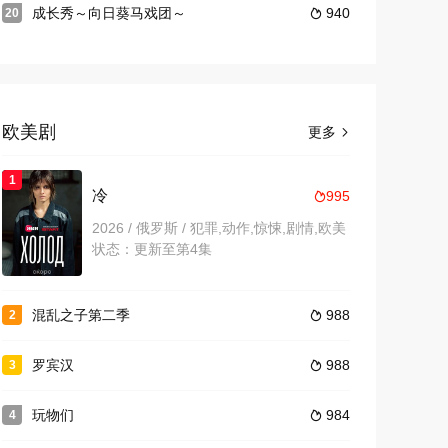
成长秀～向日葵马戏团～
940
20

欧美剧
更多

1
冷
995

2026 / 俄罗斯 / 犯罪,动作,惊悚,剧情,欧美
状态：更新至第4集
混乱之子第二季
988
2

罗宾汉
988
3

玩物们
984
4
