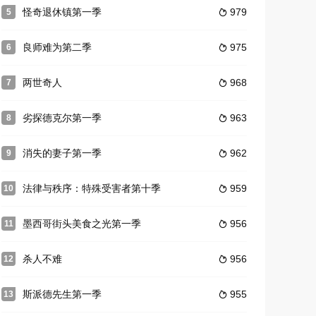
怪奇退休镇第一季
979
5

良师难为第二季
975
6

两世奇人
968
7

劣探德克尔第一季
963
8

消失的妻子第一季
962
9

法律与秩序：特殊受害者第十季
959
10

墨西哥街头美食之光第一季
956
11

杀人不难
956
12

斯派德先生第一季
955
13
