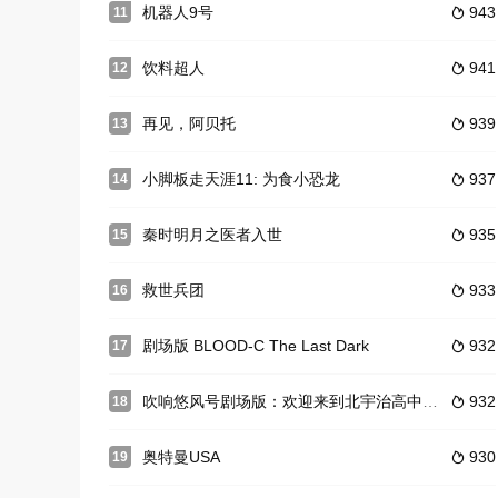
机器人9号
943
11

饮料超人
941
12

再见，阿贝托
939
13

小脚板走天涯11: 为食小恐龙
937
14

秦时明月之医者入世
935
15

救世兵团
933
16

剧场版 BLOOD-C The Last Dark
932
17

吹响悠风号剧场版：欢迎来到北宇治高中吹奏乐部
932
18

奥特曼USA
930
19
