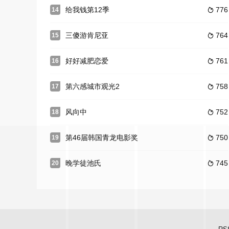
给我钱第12季
776
14

三傻游肯尼亚
764
15

好好减肥恋爱
761
16

第六感城市观光2
758
17

风向中
752
18

第46届韩国青龙电影奖
750
19

晚学徒池氏
745
20
