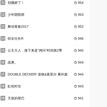
别撒娇了！
954
11

少年阴阳师
953
12

舞动青春2017
952
13

幼女社长R
946
14

公主大人，接下来是“拷问”时间第2季
945
15

战勇。
944
16

DOUBLE DECKER! 道格&基里尔 番外篇
944
17

虹色时光
943
18

天使的尾巴
941
19
