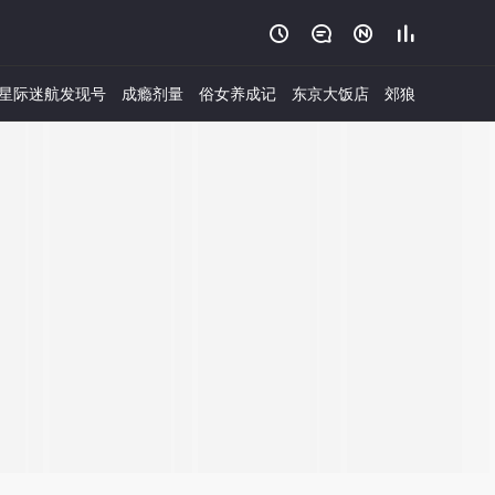




星际迷航发现号
成瘾剂量
俗女养成记
东京大饭店
郊狼