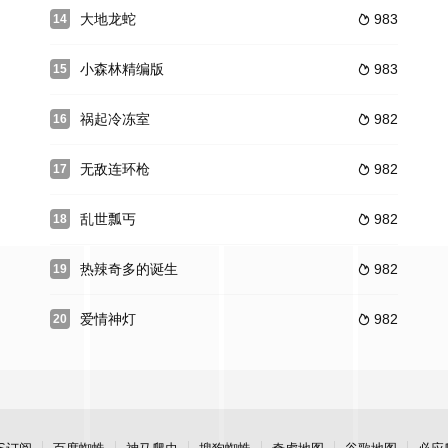
大地龙蛇
983
14

小森林精编版
983
15

祸起冷冻室
982
16

无敌连环枪
982
17

乱世瓢丐
982
18

热辣奇多的诞生
982
19

爱情神灯
982
20
