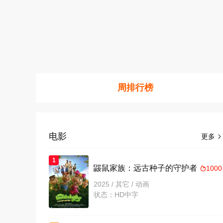
周排行榜
电影
更多

1
鼹鼠家族：远古种子的守护者
1000

2025 / 其它 / 动画
状态：HD中字