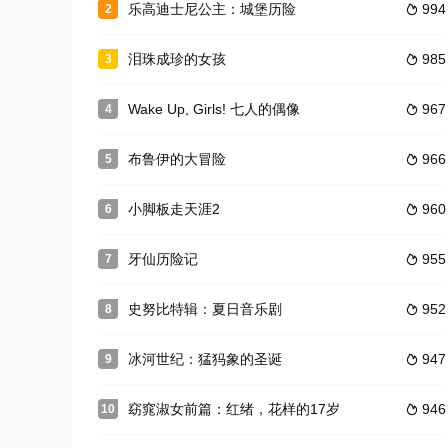
乐高迪士尼公主：城堡历险
994
2

泪珠成珍的女孩
985
3

Wake Up, Girls! 七人的偶像
967
4

布鲁伊的大冒险
966
5

小脚板走天涯2
960
6

牙仙历险记
955
7

史努比特辑：夏日音乐剧
952
8

冰河世纪：猛犸象的圣诞
947
9

窈窕淑女前篇：红绪，花样的17岁
946
10
