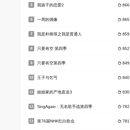
我孩子的恋爱2
866
5

一周的偶像
865
6

我是朴炳垠之我是普通人
859
7

只要有空 第四季
852
8

只要有空第四季
849
9

王子与乞丐
840
10

姐姐家的产地直送3
830
11

SingAgain：无名歌手战第四季
782
12

第76届NHK红白歌会
781
13
