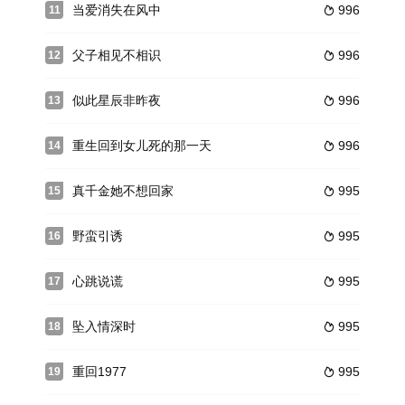
当爱消失在风中
996
11

父子相见不相识
996
12

似此星辰非昨夜
996
13

重生回到女儿死的那一天
996
14

真千金她不想回家
995
15

野蛮引诱
995
16

心跳说谎
995
17

坠入情深时
995
18

重回1977
995
19
