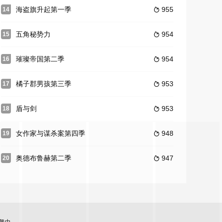
海盗旗升起第一季
955
14

五角秘势力
954
15

璀璨帝国第二季
954
16

橘子郡男孩第三季
953
17

盾与剑
953
18

女作家与谋杀案第四季
948
19

奥德布鲁赫第二季
947
20
