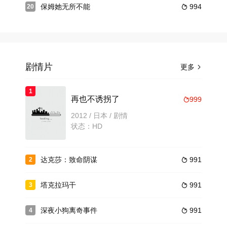
保姆她无所不能
994
20

剧情片
更多

1
再也不诱拐了
999

2012 / 日本 / 剧情
状态：HD
达克莎：致命阴谋
991
2

塔克拉玛干
991
3

深夜小狗离奇事件
991
4
