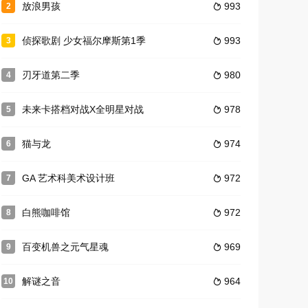
放浪男孩
993
2

侦探歌剧 少女福尔摩斯第1季
993
3

刃牙道第二季
980
4

未来卡搭档对战X全明星对战
978
5

猫与龙
974
6

GA 艺术科美术设计班
972
7

白熊咖啡馆
972
8

百变机兽之元气星魂
969
9

解谜之音
964
10
