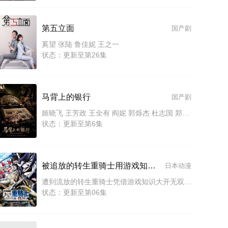
第五立面
国产剧
奚望 张陆 鲁佳妮 王之一
状态：更新至第26集
马背上的银行
国产剧
姬晓飞 王芳政 王全有 阎妮 郭烁杰 杜志国 郑卫莉 周舟 Zhou Zhou
状态：更新至第6集
被追放的转生重骑士用游戏知识开无双
日本动漫
遭到流放的转生重骑士凭借游戏知识大开无双 The Exiled Heavy Knight Knows How to Game the System
状态：更新至第06集