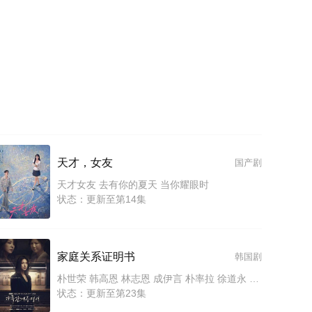
天才，女友
国产剧
天才女友 去有你的夏天 当你耀眼时
状态：更新至第14集
家庭关系证明书
韩国剧
朴世荣 韩高恩 林志恩 成伊言 朴率拉 徐道永 全胜彬
状态：更新至第23集