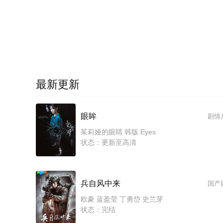
最新更新
眼眸
剧情
茱莉娅的眼睛 韩版 Eyes
状态：更新至高清
兵自风中来
国产
欧豪 蓝盈莹 丁勇岱 史兰芽
状态：完结