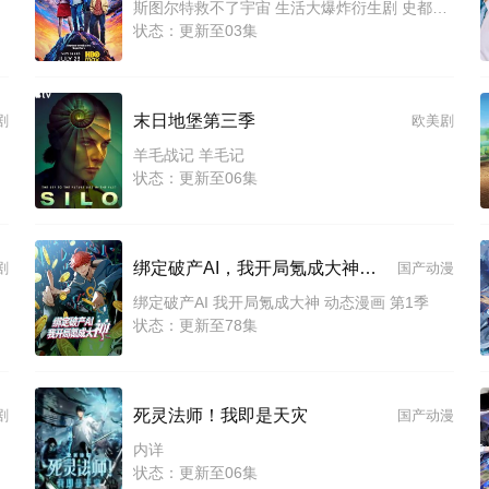
斯图尔特救不了宇宙 生活大爆炸衍生剧 史都华未能拯救宇宙(台) 史釗域失救宇宙(港)
状态：更新至03集
末日地堡第三季
剧
欧美剧
羊毛战记 羊毛记
状态：更新至06集
绑定破产AI，我开局氪成大神动态漫画第1季
剧
国产动漫
绑定破产AI 我开局氪成大神 动态漫画 第1季
状态：更新至78集
死灵法师！我即是天灾
剧
国产动漫
内详
状态：更新至06集