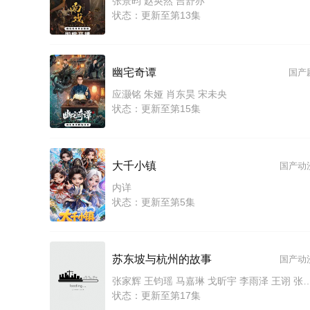
张景昀 赵奂然 吉舒亦
状态：更新至第13集
幽宅奇谭
国产
应灏铭 朱娅 肖东昊 宋未央
状态：更新至第15集
大千小镇
国产动
内详
状态：更新至第5集
苏东坡与杭州的故事
国产动
张家辉 王钧瑶 马嘉琳 戈昕宇 李雨泽 王诩 张加麒 苏阳林 司小幽 小五 顾炎 正正
状态：更新至第17集