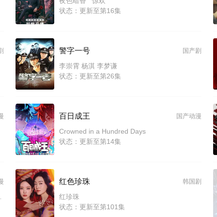
夜色暗香 惊欢
状态：更新至第16集
警字一号
剧
国产剧
李崇霄 杨淇 李梦谦
状态：更新至第26集
百日成王
漫
国产动漫
Crowned in a Hundred Days
状态：更新至第14集
红色珍珠
漫
韩国剧
 王辅平 董灿 陈鸿鑫 海绵 明夜风
红珍珠
状态：更新至第101集