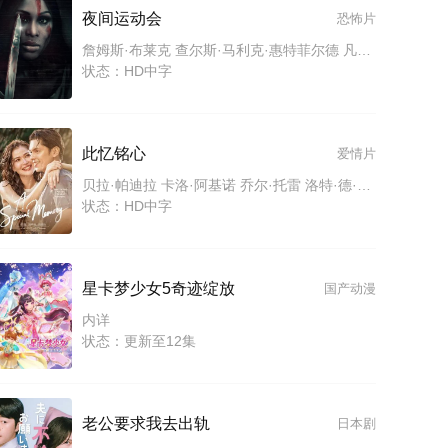
夜间运动会
恐怖片
詹姆斯·布莱克 查尔斯·马利克·惠特菲尔德 凡妮莎·西蒙斯
状态：HD中字
此忆铭心
爱情片
贝拉·帕迪拉 卡洛·阿基诺 乔尔·托雷 洛特·德·莱昂 海梅·法布雷加斯 雅约·阿吉拉 菲比·沃克 保罗·古马保
状态：HD中字
星卡梦少女5奇迹绽放
国产动漫
内详
状态：更新至12集
老公要求我去出轨
日本剧