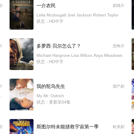
一介农民
剧
剧情片
Leila Mcdougall Joel Jackson Robert Taylor
状态：HD中字
多萝西·贝尔怎么了？
片
恐怖片
Michael Hargrove Lisa Wilcox Asya Meadows
状态：HD中字
我的鸵鸟先生
片
国产剧
雅典娜·瑞德 马可·莫拉 Joko Rivera
My Mr. Ostrich
状态：更新至04集
斯图尔特未能拯救宇宙第一季
剧
欧美剧