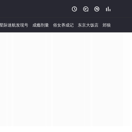




星际迷航发现号
成瘾剂量
俗女养成记
东京大饭店
郊狼