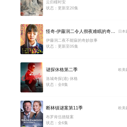
云归槿时安
状态：更新至20集
怪奇-伊藤润二令人彻夜难眠的奇异故事－
日本
伊藤润二夜不能寐的奇妙故事
状态：更新至05集
谜探休格第二季
欧美
洛城奇探(港) 休格
状态：全8集
断林镇谜案第11季
欧美
布罗肯伍德疑案
状态：全6集