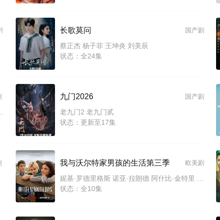
长歌莫问
片
国产剧
蔡正杰 杨子菲 王坤炎 刘美辰
状态：全24集
九门2026
剧
国产剧
腾云 何磊 王心嫚 李繁 苏宥辰 刘佳萌 洪爽 刘亭希 窦新豪 刘伟峰 刘朔豪 徐章
老九门2 老九门贰
状态：更新至17集
我与沃尔特家男孩的生活第三季
剧
欧美剧
妮基·罗德里格斯 诺亚·拉朗德 阿什比·金特里 艾萨克·阿雷兰尼斯 马克·布鲁卡斯 Sally Cacic 柯瑞·福格尔玛尼斯 Lennix James 艾琳·卡普拉克 约翰尼·林克 米娅·洛韦 杰克·曼利 保罗·麦克吉莱恩 Naveen Paddock 迈尔斯·佩雷斯
状态：全10集