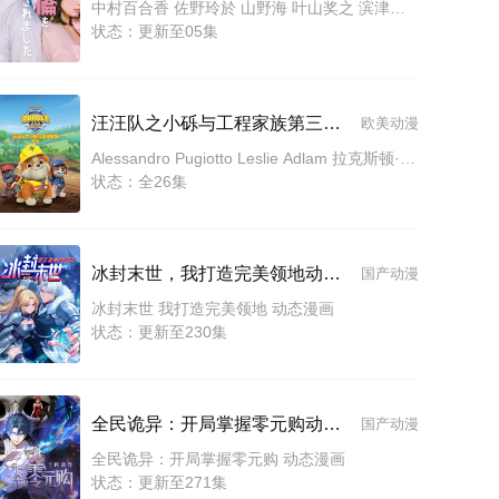
中村百合香 佐野玲於 山野海 叶山奖之 滨津隆之 桥本美敦子 横野堇
状态：更新至05集
汪汪队之小砾与工程家族第三季国语
欧美动漫
Alessandro Pugiotto Leslie Adlam 拉克斯顿·汉斯贝克
状态：全26集
冰封末世，我打造完美领地动态漫画
国产动漫
冰封末世 我打造完美领地 动态漫画
状态：更新至230集
全民诡异：开局掌握零元购动态漫画
国产动漫
全民诡异：开局掌握零元购 动态漫画
状态：更新至271集