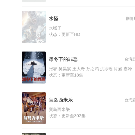
水怪
剧情
水猴子
状态：更新至HD
凛冬下的罪恶
台湾
张睿 吴昊宸 王大奇 孙之鸿 洪冰瑶 肖涵 嘉泽 李蒲赫 左
状态：更新至18集
宝岛西米乐
台湾
寶島西米樂
状态：更新至302集