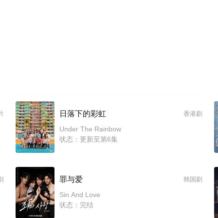
日落下的彩虹
片
香港剧
Under The Rainbow
状态：更新至第6集
罪与爱
剧
韩国剧
Sin And Love
状态：完结