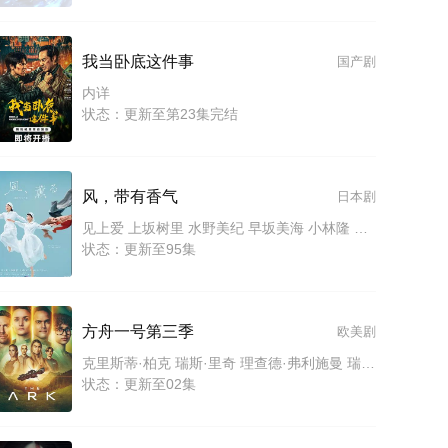
我当卧底这件事
国产剧
内详
状态：更新至第23集完结
风，带有香气
日本剧
见上爱 上坂树里 水野美纪 早坂美海 小林隆 小林虎之介 津崎史郎 岩瀬顕子 三浦贵大 根岸季衣 大岛美幸 义达祐未 たくや 原田泰造 北村一辉 佐野晶哉 藤原季节 林裕太 坂东弥十郎 内田慈 小倉史也 片冈鹤太郎 松金米子 广冈由里子 春海四方 多部未华子 高岛政宏 二田絢乃 中田青渚 井上向日葵 丸山礼 研直子 生田绘梨花 菊池亚希子 中井友望 木越明 原嶋凛 玄理 伊势志摩 古川雄大 坂口涼太郎 平野生成 森田甘路 猫背椿 饭尾和树 若林时英 村上穂乃佳 东野绚香 大河原次郎 野添义弘 筒井道隆 仲
状态：更新至95集
方舟一号第三季
欧美剧
克里斯蒂·柏克 瑞斯·里奇 理查德·弗利施曼 瑞安·亚当斯 帕夫莱·耶里尼奇 沙利妮·佩里斯 蒂安娜·乌普切娃 戴安娜·贝穆德斯 贾德兰·马尔科维奇 克里斯蒂娜·沃尔夫 塔玛拉·拉多瓦诺维奇
状态：更新至02集