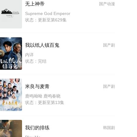
无上神帝
国产动漫
Supreme God Emperor
状态：更新至第629集
我以纸人镇百鬼
国产剧
内详
状态：完结
米良与麦青
国产剧
鹿鸣呦呦 鹿鸣春晓
状态：更新至第13集
我们的排练
韩国剧