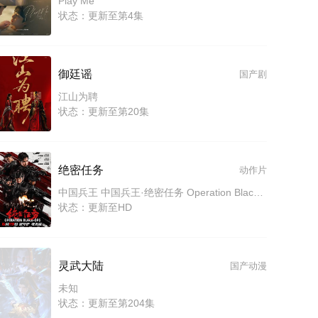
Play Me
状态：更新至第4集
御廷谣
国产剧
江山为聘
状态：更新至第20集
绝密任务
动作片
中国兵王 中国兵王·绝密任务 Operation Black-ops
状态：更新至HD
灵武大陆
国产动漫
未知
状态：更新至第204集