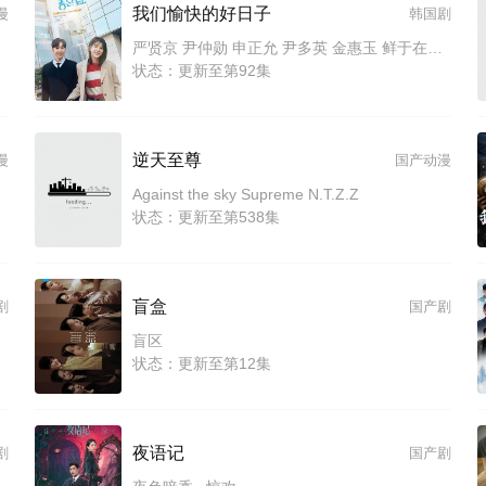
我们愉快的好日子
漫
韩国剧
严贤京 尹仲勋 申正允 尹多英 金惠玉 鲜于在德 尹多勋 文喜京 李商淑 郑孝彬 李家豪 郑永琡
状态：更新至第92集
逆天至尊
漫
国产动漫
Against the sky Supreme N.T.Z.Z
状态：更新至第538集
盲盒
剧
国产剧
盲区
状态：更新至第12集
夜语记
剧
国产剧