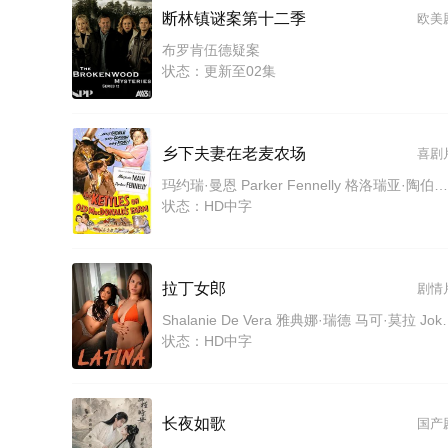
断林镇谜案第十二季
欧美
布罗肯伍德疑案
状态：更新至02集
乡下夫妻在老麦农场
喜剧
玛约瑞·曼恩 Parker Fennelly 格洛瑞亚·陶伯特 约翰·史密斯 乔治·邓恩 克劳德·艾金斯 罗伊·巴克罗夫特 Patricia Morrow
状态：HD中字
拉丁女郎
剧情
Shalanie De Vera 
状态：HD中字
长夜如歌
国产