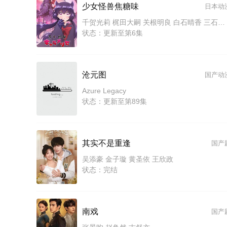
少女怪兽焦糖味
日本动
千贺光莉 梶田大嗣 关根明良 白石晴香 三石琴乃 小西克幸 松井惠理子
状态：更新至第6集
沧元图
国产动
Azure Legacy
状态：更新至第89集
其实不是重逢
国产
吴添豪 金子璇 黄圣依 王欣政
状态：完结
南戏
国产