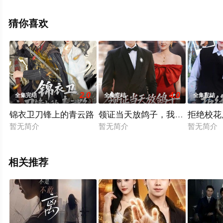
天堂电影网，更多相关信息可移步至豆瓣电视剧、电视猫
或剧情网等平台了解。
猜你喜欢
2.0
4.0
全集完结
全集完结
全集完结
锦衣卫刀锋上的青云路
领证当天放鸽子，我靠系统逆袭
拒绝校花
暂无简介
暂无简介
暂无简介
相关推荐