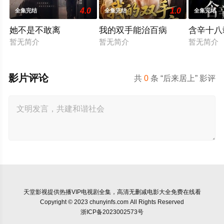
4.0
1.0
全集完结
全集完结
全集完结
她不是不敢离
我的双手能治百病
含辛十八
暂无简介
暂无简介
暂无简介
影片评论
共
0
条 “后来居上” 影评
天堂影视
提供热播VIP电视剧全集，高清无删减电影大全免费在线看
Copyright © 2023 chunyinfs.com All Rights Reserved
浙ICP备2023002573号