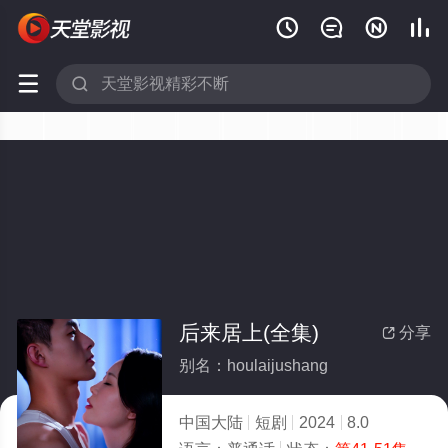






后来居上(全集)
分享

别名：houlaijushang
中国大陆
短剧
2024
8.0