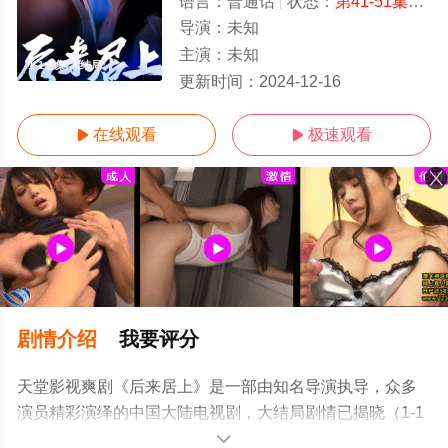
语言：
普通话
状态：
第41-51集完结
导演：
未知
主演：
未知
1-1全集/大结局
更新时间：
2024-12-16
在线观看
极速观看


剧情介绍
我要评分
天堂影视爽剧《后来居上》是一部由知名导演执导，众多
演员精彩演绎的中国大陆电视剧，大结局剧情已揭晓（1-1
全集），手机免费观看高清未删减完整版电视剧全集就上
