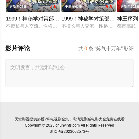
7.0
8.0
更新至03集
更新至03集
更新至202
1999！神秘学对策部英语
1999！神秘学对策部国语
神王序列
不擅长与人交流、性格腼腆的马库斯在一场乌龙中意外成为了“神
不擅长与人交流、性格腼腆的马库斯
都市高武
影片评论
共
0
条 “炼气十万年” 影评
天堂影视
提供热播VIP电视剧全集，高清无删减电影大全免费在线看
Copyright © 2023 chunyinfs.com All Rights Reserved
浙ICP备2023002573号