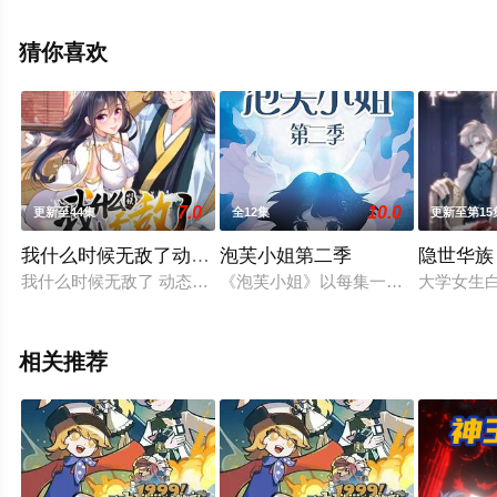
移步至豆瓣动漫、电视猫或剧情网等平台了解。
猜你喜欢
7.0
10.0
更新至44集
全12集
更新至第15
我什么时候无敌了动态漫画
泡芙小姐第二季
隐世华族
我什么时候无敌了 动态漫画
《泡芙小姐》以每集一个独立小故事
大学女生
相关推荐