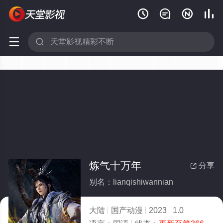






炼气十万年
分享

别名：lianqishiwannian
大陆
国产动漫
2023
1.0