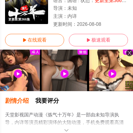
语言：
国语
状态：
更新至第366集
-
导演：
未知
主演：
内详
更新至第366集
更新时间：
2026-08-08
在线观看
极速观看


剧情介绍
我要评分
天堂影视国产动漫《炼气十万年》是一部由未知导演执
导，内详等演员精彩演绎的大陆动漫，手机免费观看高清
未删减完整版动漫全集就上天堂电影网，更多相关信息可
