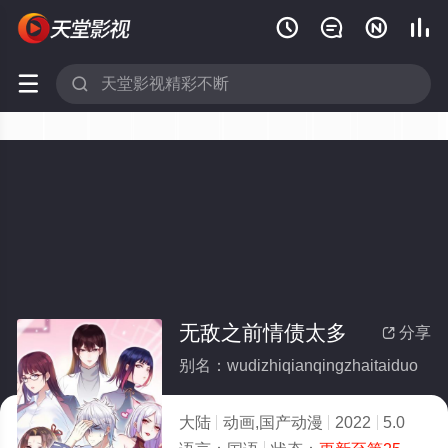






无敌之前情债太多
分享

别名：wudizhiqianqingzhaitaiduo
大陆
动画,国产动漫
2022
5.0