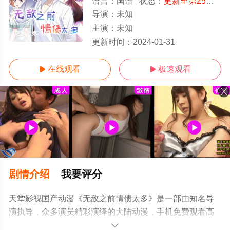
语言：
国语
状态：
更新至第25集
- 
导演：
未知
主演：
未知
更新至第25集
更新时间：
2024-01-31
在线观看
极速观看


剧情介绍
我要评分
天堂影视国产动漫《无敌之前情债太多》是一部由知名导
演执导，众多演员精彩演绎的大陆动漫，手机免费观看高
清未删减完整版动漫全集就上天堂电影网，更多相关信息
