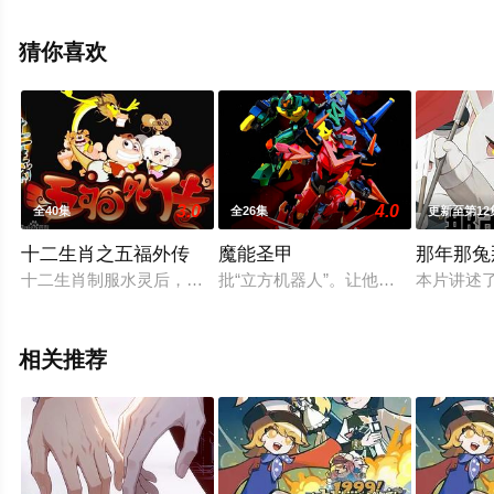
可移步至豆瓣动漫、电视猫或剧情网等平台了解。
猜你喜欢
3.0
4.0
全40集
全26集
更新至第12
十二生肖之五福外传
魔能圣甲
那年那兔
十二生肖制服水灵后，得以归位掌管纪年。升仙后，玉帝为十二
批“立方机器人”。让他们通过太空虫
本片讲述
相关推荐