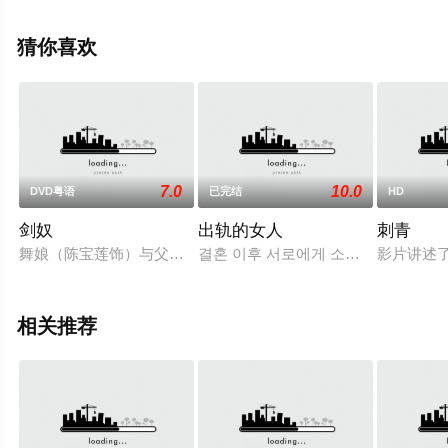
等演员精彩演绎的美国电影，手机免费观看高清未删减完
整版电影大全就上天堂电影网，更多相关信息可移步至豆
猜你喜欢
瓣电影、电视猫或剧情网等平台了解。
7.0
10.0
DVD粤语
已完结
HD
剑奴
出轨的女人
刺青
舞娘（陈宝莲饰）与父亲相依为命，走江湖卖唱为生。一日父亲
결혼 이후 서로에게 소홀해졌던 네 명
影片讲述
相关推荐