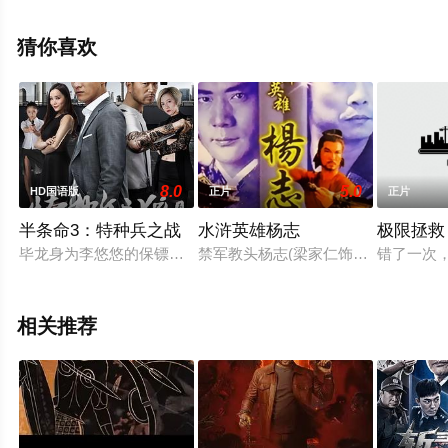
清未删减完整版电影大全就上天堂电影网，更多相关信息
可移步至豆瓣电影、电视猫或剧情网等平台了解。
猜你喜欢
8.0
5.0
HD国语版
正片
正片
半条命3：特种兵之战
水浒英雄杨志
极限拯救
毕龙身为李悠悠的保镖为了调查一直以来想要刺杀李悠悠的罪魁
禁军教头杨志(梁家仁饰)为人忠心
错了一次
相关推荐