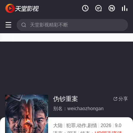






伪钞重案
分享

别名：weichaozhongan
大陆
犯罪,动作,剧情
2026
9.0