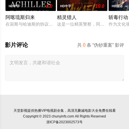
2.0
10.0
HD中字
HD中字
HD国语
阿喀琉斯归来
精灵猎人
斩毒行动
在宙斯与哈迪斯的协议下，年迈的阿喀琉斯被忒提斯从冥界释放
这是一位精英警察，同时也是精灵猎
作为文化项
影片评论
共
0
条 “伪钞重案” 影评
天堂影视
提供热播VIP电视剧全集，高清无删减电影大全免费在线看
Copyright © 2023 chunyinfs.com All Rights Reserved
浙ICP备2023002573号