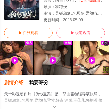
语言：
国语
状态：
HD国语/高清
- 免费在线观看
导演：
霍穗强
主演：
吴樾,谭凯,包贝尔,梁颂晴,雷牧,好奇,沐岚,王蕴凡,郭桐溪,修睿,王李丹鈮
HD国语
更新时间：
2026-05-09
在线观看
极速观看


剧情介绍
我要评分
天堂影视动作片《伪钞重案》是一部由霍穗强导演执导，
吴樾,谭凯,包贝尔,梁颂晴,雷牧,好奇,沐岚,王蕴凡,郭桐溪,修
睿,王李丹鈮等演员精彩演绎的大陆电影，手机免费观看高
