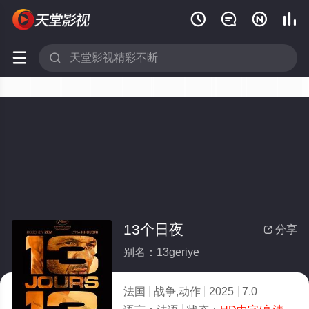






13个日夜
分享

别名：13geriye
法国
战争,动作
2025
7.0