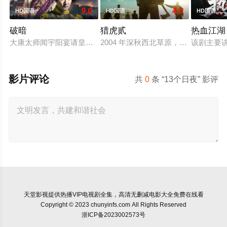
9.0
4.0
HD国语
HD国语
HD国语
破暗
猎虎贰
热血江湖
大康太师闻宇阳宴请皇上义子神策府神威将军冷啸天，席间告知
2004 年深秋西北草原，假交警截
该剧主要
影片评论
共
0
条 “13个日夜” 影评
天堂影视
提供热播VIP电视剧全集，高清无删减电影大全免费在线看
Copyright © 2023 chunyinfs.com All Rights Reserved
浙ICP备2023002573号