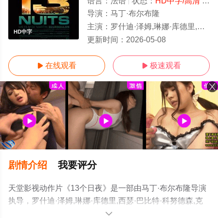
语言：
法语
状态：
HD中字/高清
- 免费在线观看
导演：
马丁·布尔布隆
主演：
罗什迪·泽姆,琳娜·库德里,西瑟·巴比特·科努德森,克里斯托弗·蒙特内兹,伊安·蒂阿尔,法蒂玛·埃多姆,肖艾布·赛义
HD中字
更新时间：
2026-05-08
在线观看
极速观看


剧情介绍
我要评分
天堂影视动作片《13个日夜》是一部由马丁·布尔布隆导演
执导，罗什迪·泽姆,琳娜·库德里,西瑟·巴比特·科努德森,克
里斯托弗·蒙特内兹,伊安·蒂阿尔,法蒂玛·埃多姆,肖艾布·赛
