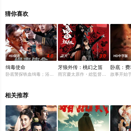
义德,赛义德·哈希米,本杰明·希克戈尔,西纳·帕瓦内赫,等演
员精彩演绎的法国电影，手机免费观看高清未删减完整版
猜你喜欢
电影大全就上天堂电影网，更多相关信息可移步至豆瓣电
影、电视猫或剧情网等平台了解。
4.0
3.0
HD国语
正片
HD中字版
缉毒使命
牙狼外传：桃幻之笛
卧底：费
卧底警探铁血缉毒；浴血恋人各为其主！缉毒警察阿仁肩负使命
雨宮慶太原作・総監督による人気特撮
故事开始于
相关推荐