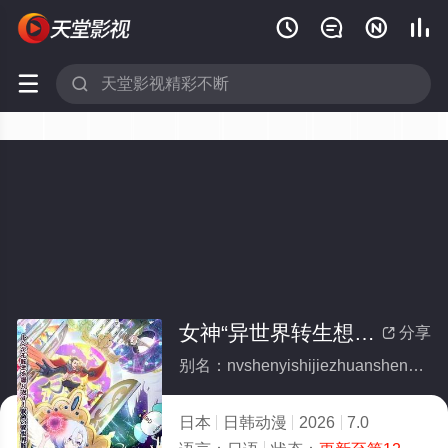






女神“异世界转生想成为什么”我“勇者的肋骨”
分享

别名：nvshenyishijiezhuanshengxiangchengweishimewoyongzhedeleigu
日本
日韩动漫
2026
7.0