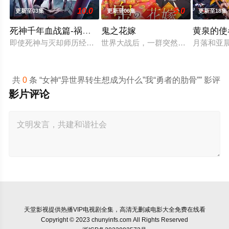
10.0
5.0
更新至03集
更新至06集
更新至18集
死神千年血战篇-祸进谭-
鬼之花嫁
黄泉的使
即使死神与灭却师历经千年的血战尽头，毁灭的未来已隐约可见─
世界大战后，一群突然现身的妖怪帮
月落和亚
共
0
条 “女神“异世界转生想成为什么”我“勇者的肋骨”” 影评
影片评论
天堂影视
提供热播VIP电视剧全集，高清无删减电影大全免费在线看
Copyright © 2023 chunyinfs.com All Rights Reserved