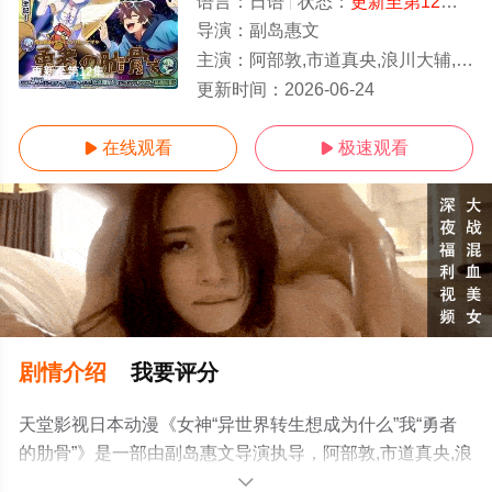
语言：
日语
状态：
更新至第12集
- 
导演：
副岛惠文
主演：
阿部敦,市道真央,浪川大辅,关俊彦,速水奖,阿澄佳奈,井口裕香,井上麻里奈,上田祐司,内田雄马,绪方惠美,冈本信彦,
更新至第12集
更新时间：
2026-06-24
在线观看
极速观看


剧情介绍
我要评分
天堂影视日本动漫《女神“异世界转生想成为什么”我“勇者
的肋骨”》是一部由副岛惠文导演执导，阿部敦,市道真央,浪
川大辅,关俊彦,速水奖,阿澄佳奈,井口裕香,井上麻里奈,上田
