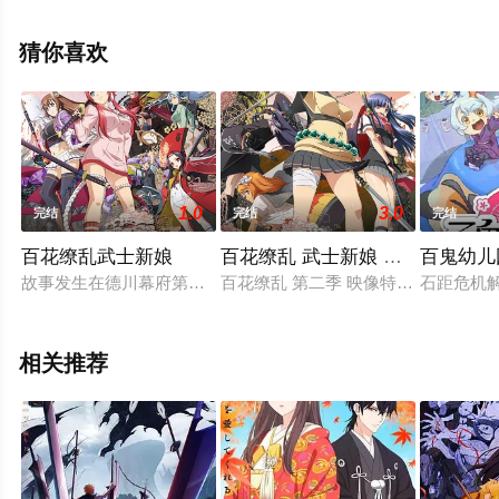
祐司,内田雄马,绪方惠美,冈本信彦,金田朋子,川澄绫子,竹达
彩奈,千叶繁,富永美伊奈,中井等演员精彩演绎的日本动漫，
猜你喜欢
手机免费观看高清未删减完整版动漫全集就上天堂电影
网，更多相关信息可移步至豆瓣动漫、电视猫或剧情网等
平台了解。
1.0
3.0
完结
完结
完结
百花缭乱武士新娘
百花缭乱 武士新娘 特典
百鬼幼儿
故事发生在德川幕府第二十五代将军德川庆康统治下的日本，德
百花缭乱 第二季 映像特典BD DV
石距危机
相关推荐