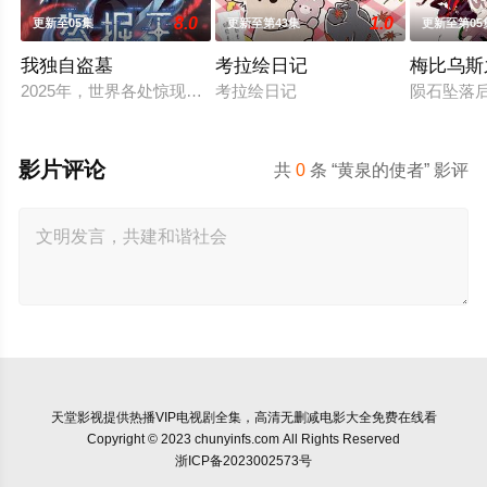
8.0
1.0
更新至05集
更新至第43集
更新至第05
我独自盗墓
考拉绘日记
梅比乌斯
2025年，世界各处惊现古墓，获得墓中“宝物”之人便能获得
考拉绘日记
陨石坠落
影片评论
共
0
条 “黄泉的使者” 影评
天堂影视
提供热播VIP电视剧全集，高清无删减电影大全免费在线看
Copyright © 2023 chunyinfs.com All Rights Reserved
浙ICP备2023002573号