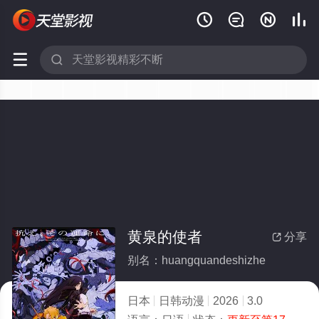






黄泉的使者
分享

别名：huangquandeshizhe
日本
日韩动漫
2026
3.0