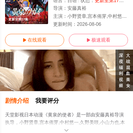
语言：
日语
状态：
更新至第17集
- 
导演：
安藤真裕
主演：
小野贤章,宫本侑芽,中村悠一,久野美咲,小山力也,本田贵子,岛袋美由利,诹访部顺一
更新至第17集
更新时间：
2026-08-06
在线观看
极速观看


剧情介绍
我要评分
天堂影视日本动漫《黄泉的使者》是一部由安藤真裕导演
执导，小野贤章,宫本侑芽,中村悠一,久野美咲,小山力也,本
田贵子,岛袋美由利,诹访部顺一等演员精彩演绎的日本动
