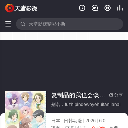






复制品的我也会谈恋爱。(全集)
分享

别名：fuzhipindewoyehuitanlianai
日本
日韩动漫
2026
6.0