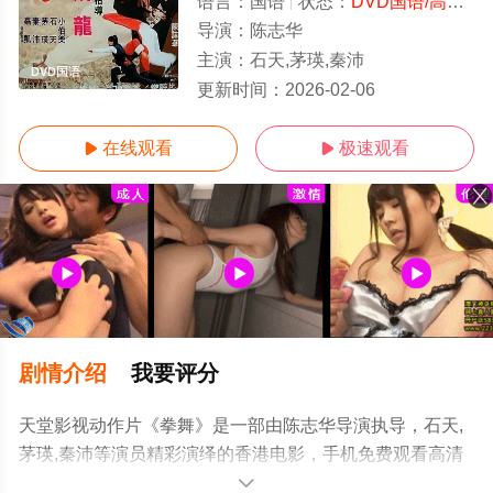
语言：
国语
状态：
DVD国语/高清
-
导演：
陈志华
主演：
石天,茅瑛,秦沛
DVD国语
更新时间：
2026-02-06
在线观看
极速观看


剧情介绍
我要评分
天堂影视动作片《拳舞》是一部由陈志华导演执导，石天,
茅瑛,秦沛等演员精彩演绎的香港电影，手机免费观看高清
未删减完整版电影大全就上天堂电影网，更多相关信息可
