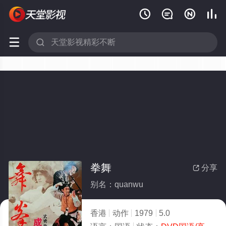






拳舞
分享

别名：quanwu
香港
动作
1979
5.0