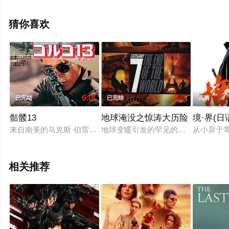
移步至豆瓣电影、电视猫或剧情网等平台了解。
猜你喜欢
6.0
7.0
已完结
已完结
高清
骷髅13
地球淹没之惊涛大历险
境·界(日
来自南美的马克斯·伯雷表面上是个海上贸易的商人，暗中却从
地球变暖引发的罕见的飓风席卷全球
从小异于
相关推荐