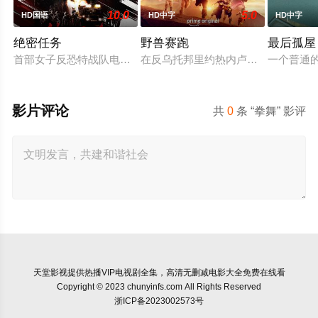
10.0
5.0
HD国语
HD中字
HD中字
绝密任务
野兽赛跑
最后孤屋
首部女子反恐特战队电影，面对恐怖主义恶势力，“最飒女子反恐
在反乌托邦里约热内卢废墟中，城市
一个普通
影片评论
共
0
条 “拳舞” 影评
天堂影视
提供热播VIP电视剧全集，高清无删减电影大全免费在线看
Copyright © 2023 chunyinfs.com All Rights Reserved
浙ICP备2023002573号