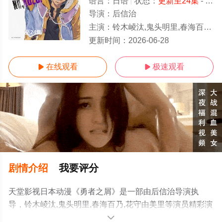
语言：
日语
状态：
更新至24集
- 免费在线观看
导演：
后信治
主演：
铃木崚汰,鬼头明里,春海百乃,花守由美里
更新至24集
更新时间：
2026-06-28
在线观看
极速观看


剧情介绍
我要评分
天堂影视日本动漫《勇者之屑》是一部由后信治导演执
导，铃木崚汰,鬼头明里,春海百乃,花守由美里等演员精彩演
绎的日本动漫，手机免费观看高清未删减完整版动漫全集
