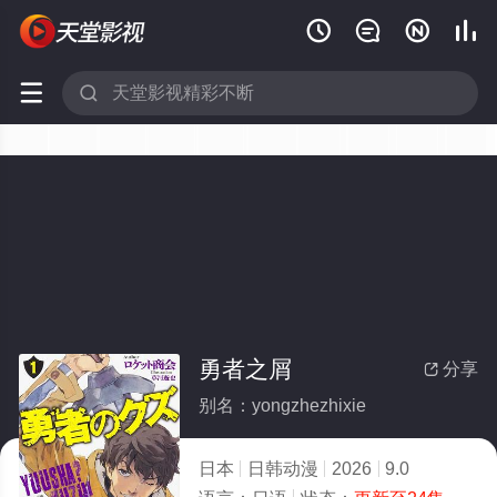






勇者之屑
分享

别名：yongzhezhixie
日本
日韩动漫
2026
9.0