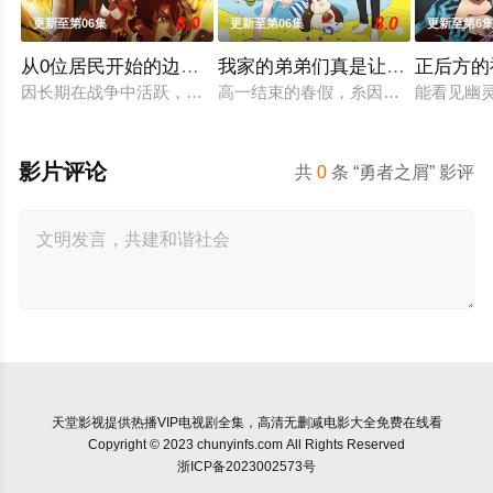
8.0
8.0
更新至第06集
更新至第06集
更新至第6
从0位居民开始的边境领主大人
我家的弟弟们真是让您费心了
正后方的
因长期在战争中活跃，而被称为〝救国英雄〞的男人——迪亚斯
高一结束的春假，糸因为母亲再婚而
能看见幽
影片评论
共
0
条 “勇者之屑” 影评
天堂影视
提供热播VIP电视剧全集，高清无删减电影大全免费在线看
Copyright © 2023 chunyinfs.com All Rights Reserved
浙ICP备2023002573号