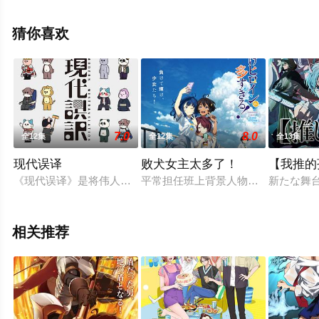
就上天堂电影网，更多相关信息可移步至豆瓣动漫、电视
猫或剧情网等平台了解。
猜你喜欢
7.0
8.0
全12集
全12集
全13集
现代误译
败犬女主太多了！
【我推的
《现代误译》是将伟人留下的各种名言用“误译”来表现，作为正确
平常担任班上背景人物的我──温水
新たな舞
相关推荐