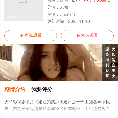
语言：
日语
状态：
中文字幕/高清
- 
导演：
未知
主演：
吉高宁宁
中文字幕
更新时间：
2025-11-10
在线观看
极速观看


剧情介绍
我要评分
天堂影视剧情片《姐姐的禁忌挑逗》是一部由知名导演执
导，吉高宁宁等演员精彩演绎的日本电影，手机免费观看
高清未删减完整版电影大全就上天堂电影网，更多相关信
