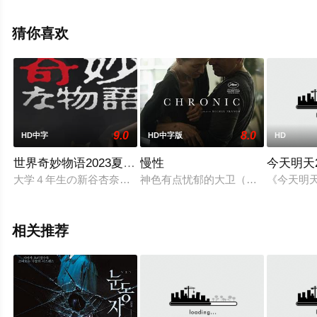
息可移步至豆瓣电影、电视猫或剧情网等平台了解。
猜你喜欢
9.0
8.0
HD中字
HD中字版
HD
世界奇妙物语2023夏季特别篇
慢性
今天明天2
大学４年生の新谷杏奈（池田エライザ）はいつも通り授業を受
神色有点忧郁的大卫（蒂姆·罗斯饰）
《今天明
相关推荐