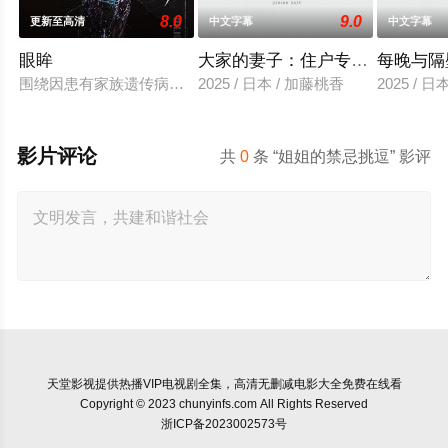
8.0
9.0
更新至高清
中文字幕
中文字幕
眼眸
大家的妻子：住户专用洞口
每晚与隔
围绕因患有家族遗传病而导致视力逐渐丧失的摄影师瑞真展开。
2025 / 日本 / 加藤桃香
2025 / 
影片评论
共
0
条 “姐姐的禁忌挑逗” 影评
天堂影视
提供热播VIP电视剧全集，高清无删减电影大全免费在线看
Copyright © 2023 chunyinfs.com All Rights Reserved
浙ICP备2023002573号