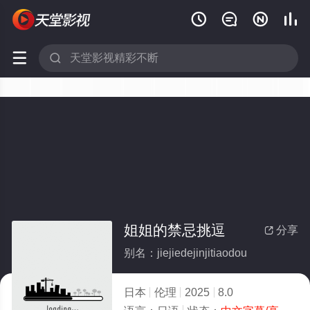






姐姐的禁忌挑逗
分享

别名：jiejiedejinjitiaodou
日本
伦理
2025
8.0