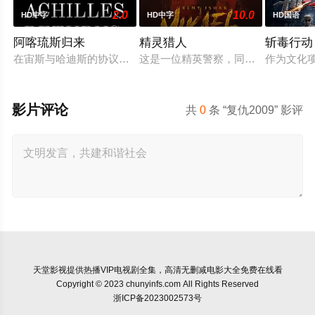
2.0
10.0
HD中字
HD中字
HD国语
阿喀琉斯归来
精灵猎人
斩毒行动
在宙斯与哈迪斯的协议下，年迈的阿喀琉斯被忒提斯从冥界释放
这是一位精英警察，同时也是精灵猎
作为文化项
影片评论
共
0
条 “复仇2009” 影评
天堂影视
提供热播VIP电视剧全集，高清无删减电影大全免费在线看
Copyright © 2023 chunyinfs.com All Rights Reserved
浙ICP备2023002573号