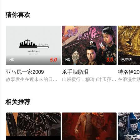
彩演绎的香港电影，手机免费观看高清未删减完整版电影
大全就上天堂电影网，更多相关信息可移步至豆瓣电影、
猜你喜欢
电视猫或剧情网等平台了解。
5.0
3.0
HD
HD
已完结
亚马尻一家2009
杀手胭脂泪
特洛伊20
故事发生在近未来的日本，政府设立了一块拥有治外法权的特殊地
山贼横行，穆玲 (叶玉萍饰) 与父
在浪漫壮
相关推荐