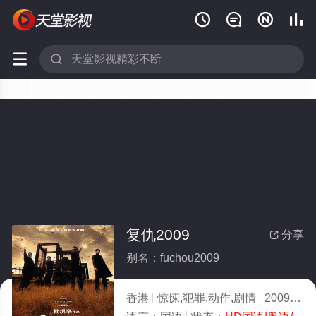






复仇2009
分享

别名：fuchou2009
香港
惊悚,犯罪,动作,剧情
2009
10.