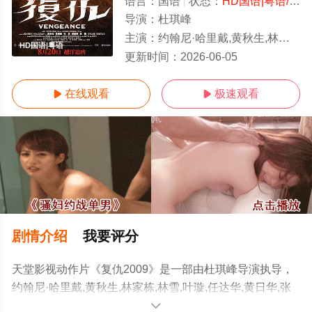
语言：
国语
状态：
HD国语|粤语/高清
导演：
杜琪峰
主演：
约翰尼·哈里戴,黄秋生,林家栋,林雪,叶璇,任达华,黄日华,张兆辉,吴廷烨,邵美琪,西尔维·泰斯蒂,谷祖琳,冯淬帆
HD国语|粤语
更新时间：
2026-06-05
在线观看
极速观看


剧情介绍
我要评分
天堂影视动作片《复仇2009》是一部由杜琪峰导演执导，
约翰尼·哈里戴,黄秋生,林家栋,林雪,叶璇,任达华,黄日华,张
兆辉,吴廷烨,邵美琪,西尔维·泰斯蒂,谷祖琳,冯淬帆等演员精
