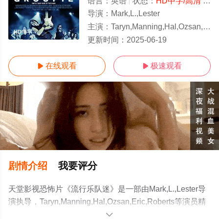
语言：
英语
状态：
HD中字/高清
- 免费在线观看
导演：
Mark,L.,Lester
主演：
Taryn,Manning,Hal,Ozsan,Eric,Roberts
HD中字
更新时间：
2025-06-19
在线观看
极速观看


剧情介绍
我要评分
天堂影视恐怖片《流行乐队迷》是一部由Mark,L.,Lester导
演执导，Taryn,Manning,Hal,Ozsan,Eric,Roberts等演员精
彩演绎的美国电影，手机免费观看高清未删减完整版电影
