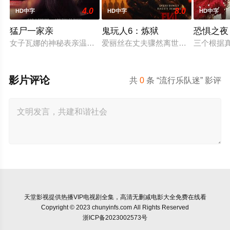
4.0
8.0
HD中字
HD中字
HD中字
猛尸一家亲
鬼玩人6：炼狱
恐惧之夜
女子瓦娜的神秘表亲温思罗普突然仓皇登门，身后还跟着一个来
爱丽丝在丈夫骤然离世后深陷悲痛，
三个根据
影片评论
共
0
条 “流行乐队迷” 影评
天堂影视
提供热播VIP电视剧全集，高清无删减电影大全免费在线看
Copyright © 2023 chunyinfs.com All Rights Reserved
浙ICP备2023002573号