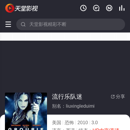






流行乐队迷
分享

别名：liuxingleduimi
美国
恐怖
2010
3.0