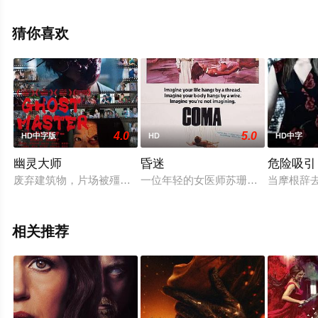
大全就上天堂电影网，更多相关信息可移步至豆瓣电影、
电视猫或剧情网等平台了解。
猜你喜欢
4.0
5.0
HD中字版
HD
HD中字
幽灵大师
昏迷
危险吸引
废弃建筑物，片场被殭尸袭击，工作人员全力反击…神似《一尸
一位年轻的女医师苏珊菲勒，其好朋
当摩根辞
相关推荐