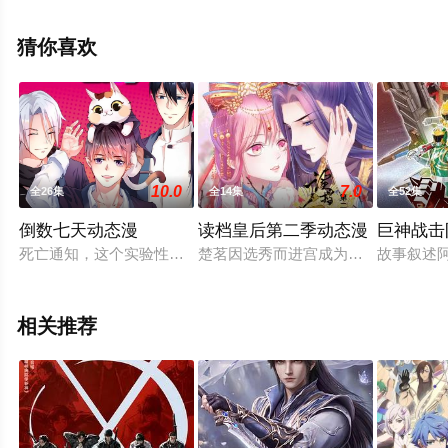
整版动漫全集就上天堂电影网，更多相关信息可移步至豆
瓣动漫、电视猫或剧情网等平台了解。
猜你喜欢
10.0
7.0
全26集
全14集
全52集
倒数七天动态漫
读档皇后第二季动态漫
巨神战击
死亡通知，这个实验性计划，将会经过好几轮的测试，每一轮的
楚茗因选秀而进宫成为采女，从此开
故事叙述
相关推荐