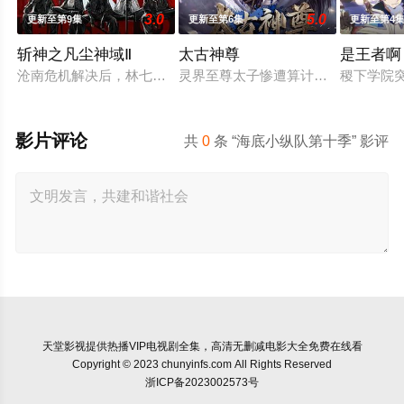
3.0
5.0
更新至第9集
更新至第6集
更新至第4
斩神之凡尘神域Ⅱ
太古神尊
是王者啊
沧南危机解决后，林七夜完成津南山为期一年的守夜人集训考核，
灵界至尊太子惨遭算计身死，重生跌
稷下学院
影片评论
共
0
条 “海底小纵队第十季” 影评
天堂影视
提供热播VIP电视剧全集，高清无删减电影大全免费在线看
Copyright © 2023 chunyinfs.com All Rights Reserved
浙ICP备2023002573号