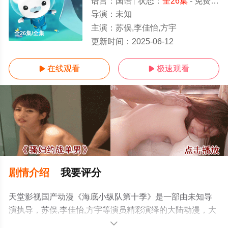
语言：
国语
状态：
全26集
- 免费在线观看
导演：
未知
主演：
苏俣,李佳怡,方宇
全26集/全集
更新时间：
2025-06-12
在线观看
极速观看


剧情介绍
我要评分
天堂影视国产动漫《海底小纵队第十季》是一部由未知导
演执导，苏俣,李佳怡,方宇等演员精彩演绎的大陆动漫，大
结局剧情已揭晓（全26集），手机免费观看高清未删减完
