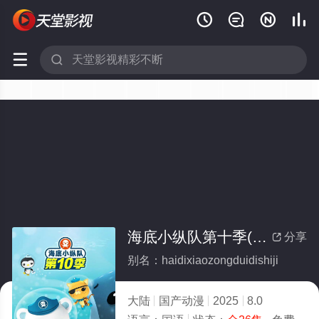






海底小纵队第十季(全集)
分享

别名：haidixiaozongduidishiji
大陆
国产动漫
2025
8.0