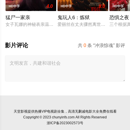
4.0
8.0
HD中字
HD中字
HD中字
猛尸一家亲
鬼玩人6：炼狱
恐惧之夜
女子瓦娜的神秘表亲温思罗普突然仓皇登门，身后还跟着一个来
爱丽丝在丈夫骤然离世后深陷悲痛，
三个根据
影片评论
共
0
条 “冲浪惊魂” 影评
天堂影视
提供热播VIP电视剧全集，高清无删减电影大全免费在线看
Copyright © 2023 chunyinfs.com All Rights Reserved
浙ICP备2023002573号