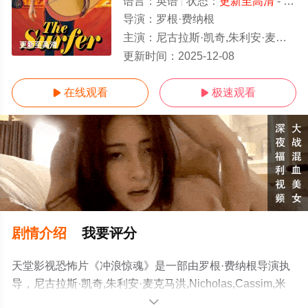
语言：
英语
状态：
更新至高清
- 免费在线观看
导演：
罗根·费纳根
主演：
尼古拉斯·凯奇,朱利安·麦克马洪,Nicholas,Cassim,米兰达·塔普塞尔,Alexander,Bertra
更新至高清
更新时间：
2025-12-08
在线观看
极速观看


剧情介绍
我要评分
天堂影视恐怖片《冲浪惊魂》是一部由罗根·费纳根导演执
导，尼古拉斯·凯奇,朱利安·麦克马洪,Nicholas,Cassim,米
兰达·塔普塞尔,Alexander,Bertrand,贾斯汀·罗斯尼亚克,拉
