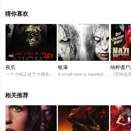
赫尔·罗曼,芬恩·利特,夏等演员精彩演绎的其它电影，手机
免费观看高清未删减完整版电影大全就上天堂电影网，更
猜你喜欢
多相关信息可移步至豆瓣电影、电视猫或剧情网等平台了
解。
10.0
2.0
HD
HD
HD
夜爪
银瀑
纳粹僵尸
一个小镇正处于大脚杀手的恐怖笼罩之下，那是一个嗜血、凶狠
A small town is haunted by the twin da
《恐怖勋章
相关推荐