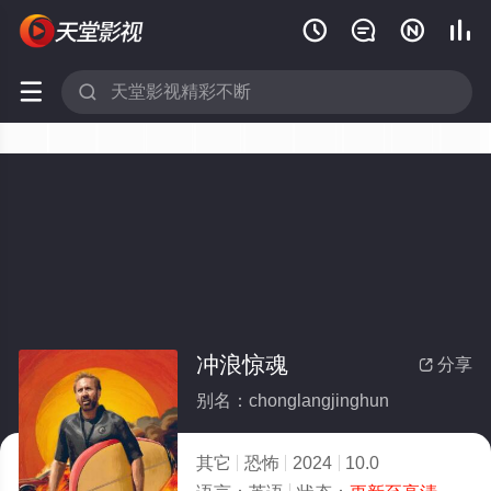






冲浪惊魂
分享

别名：chonglangjinghun
其它
恐怖
2024
10.0