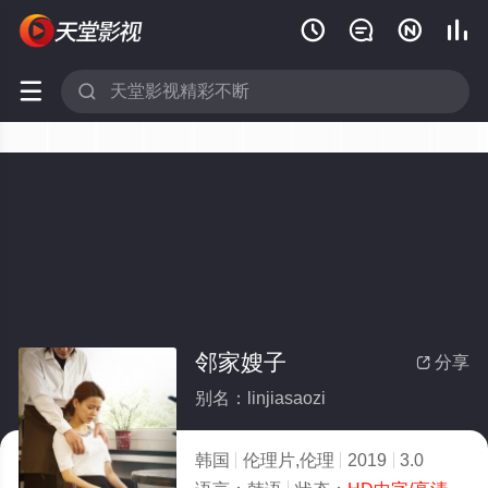






邻家嫂子
分享

别名：linjiasaozi
韩国
伦理片,伦理
2019
3.0