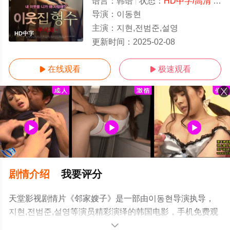
语言：
韩语
状态：
HD中字/高清
- 免费在线观看
导演：
이동현
主演：
지현,전범준,설영
HD中字
更新时间：
2025-02-08
在线观看
极速观看


剧情介绍
我要评分
天堂影视剧情片《邻家嫂子》是一部由이동현导演执导，
지현,전범준,설영等演员精彩演绎的韩国电影，手机免费观
看高清未删减完整版电影大全就上天堂电影网，更多相关
