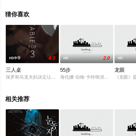
信息可移步至豆瓣电影、电视猫或剧情网等平台了解。
猜你喜欢
4.0
2.0
HD中字
HD
HD
三人桌
55步
龙眼
保罗和马龙夫妇决定让他们长期的关系更加活跃，让魅力十足的
海伦娜·伯翰·卡特饰演了一位对医疗
《龙眼》是
相关推荐