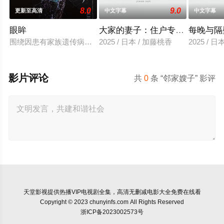
8.0
9.0
更新至高清
中文字幕
中文字幕
眼眸
大家的妻子：住户专用洞口
每晚与隔
围绕因患有家族遗传病而导致视力逐渐丧失的摄影师瑞真展开。
2025 / 日本 / 加藤桃香
2025 / 
影片评论
共
0
条 “邻家嫂子” 影评
天堂影视
提供热播VIP电视剧全集，高清无删减电影大全免费在线看
Copyright © 2023 chunyinfs.com All Rights Reserved
浙ICP备2023002573号