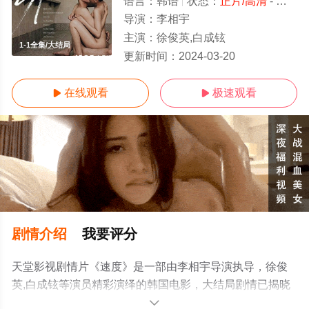
语言：
韩语
状态：
正片/高清
- 免费在线观看
导演：
李相宇
主演：
徐俊英,白成铉
1-1全集/大结局
更新时间：
2024-03-20
在线观看
极速观看


剧情介绍
我要评分
天堂影视剧情片《速度》是一部由李相宇导演执导，徐俊
英,白成铉等演员精彩演绎的韩国电影，大结局剧情已揭晓
（1-1全集），手机免费观看高清未删减完整版电影大全就
