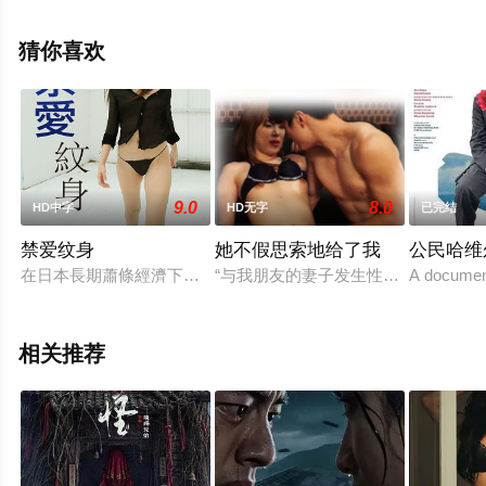
上天堂电影网，更多相关信息可移步至豆瓣电影、电视猫
或剧情网等平台了解。
猜你喜欢
9.0
8.0
HD中字
HD无字
已完结
禁爱纹身
她不假思索地给了我
公民哈维
在日本長期蕭條經濟下，丈夫好不容易得到一年合約的工作，清
“与我朋友的妻子发生性关系后，我
A document
相关推荐