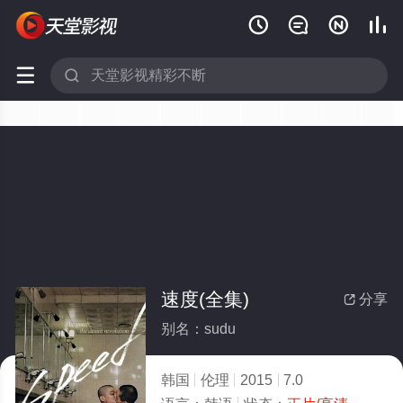






速度(全集)
分享

别名：sudu
韩国
伦理
2015
7.0