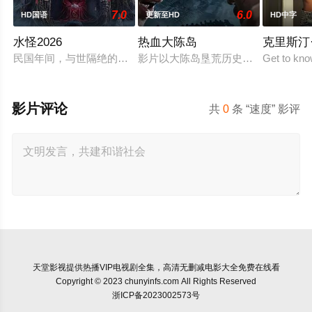
7.0
6.0
HD国语
更新至HD
HD中字
水怪2026
热血大陈岛
克里斯汀
民国年间，与世隔绝的怪水村被湖中“水猴子”所扰。此物实为濒
影片以大陈岛垦荒历史为创作底色，
Get to kno
影片评论
共
0
条 “速度” 影评
天堂影视
提供热播VIP电视剧全集，高清无删减电影大全免费在线看
Copyright © 2023 chunyinfs.com All Rights Reserved
浙ICP备2023002573号