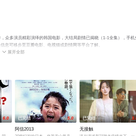
演执导，众多演员精彩演绎的韩国电影，大结局剧情已揭晓（1-1全集），手机
关信息可移步至豆瓣电影、电视猫或剧情网等平台了解。
展开全部

6.0
已完结
5.0
已完结
3.
阿信2013
无接触