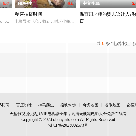
9.0
HD中字
6.0
中文字幕
3.
秘密拍摄时间
保育园老师的婴儿语让人超
奋
然间生活变成了一场绝望的狂飙，彻底脱离掌控并彻底改变了命运。但在这里他
o female action in "Kiss/Kiss"? Here's
电影导演花恋，收到儿时玩伴兼名导须藤的墨西哥拍片邀约。她惊喜
2025 / 日本 / 白木由子
共
0
条 “电话小姐” 
S订阅
百度蜘蛛
神马爬虫
搜狗蜘蛛
奇虎地图
谷歌地图
必应
天堂影视
提供热播VIP电视剧全集，高清无删减电影大全免费在线看
Copyright © 2023 chunyinfs.com All Rights Reserved
浙ICP备2023002573号