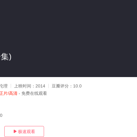
集)
伦理
上映时间：
2014
豆瓣评分：
10.0
正片/高清
- 免费在线观看
20
极速观看
