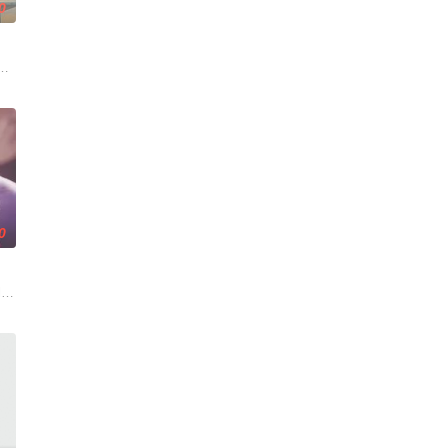
0
、无私奉献、开拓创新”的大
で盛り上がっていく。だが、ドラッグの影響で次第に現実と幻覚の
、ユミとマコト。22歳、バンド活動中に出会った2人だが、マコトはミュー
们毕业于同一所大学。他们和很多年轻人一样，自以为是，敏感错弱，没有被认
0
 exploits of her more experienced best friend