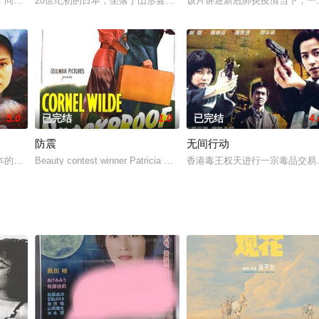
ada Horáková，出生于奥匈帝国时期的布拉格，一战时17岁，因为参加反战游
，同居，互相讲述童年的回忆、共同的回忆和其他爱的回忆；忧郁男子随处都能
20世纪初的日本，坐落于山形县最上川上游的小山村被厚厚的积雪掩
该片讲述新冠肺炎疫情当下，一
5.0
已完结
1.0
已完结
4.
防震
无间行动
碰瓷， 却遇到了抱打不平的刘志飞。刘志飞 带白晶去和她丈夫理论，丈夫用
本的孙中山先生组建中华革命党，并担任总理，讨伐袁世凯。上海成为革命党人
Beauty contest winner Patricia Knight's one bid for screen stardom
香港毒王权天进行一宗毒品交易