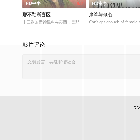
HD中字
6.0
HD中字
那不勒斯盲区
摩挲与倾心
十三岁的费德里科与苏西，是那不勒斯两大死敌大佬的后代。突
Can't get enough of female t
影片评论
RS