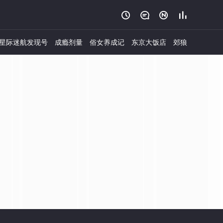




星际迷航发现号
成瘾剂量
俗女养成记
东京大饭店
郊狼