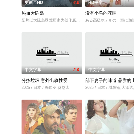
更新至HD
6.0
HD中字
热血大陈岛
没有小鸟的花园
影片以大陈岛垦荒历史为创作底色，在尊重历史真实性的前提下，
ある高級ホテルの一室に3
中文字幕
2.0
中文字幕
分拣垃圾 意外出轨性爱
部下妻子的味道 品尝的
2025 / 日本 / 舞原圣,葵悠太
2025 / 日本 / 城鼻寇,大泽