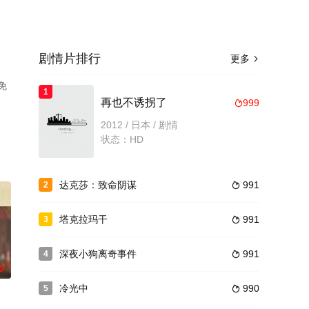
剧情片排行
更多

免
1
再也不诱拐了
999

2012 / 日本 / 剧情
状态：HD
达克莎：致命阴谋
991
2

塔克拉玛干
991
3

深夜小狗离奇事件
991
4

0
冷光中
990
5
