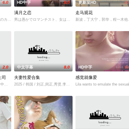
6.0
HD中字
8.0
更新至HD
8.
满月之恋
走马观花
以年轻化、科技化的光影语言活化红色记忆，生动诠释了“艰苦创业、奋发图强
組のカップルが集まった。そこで彼らはドラッグ・パーティを開き、残酷な話
男は愚かでロマンチスト、女はしたたかで逞しく。大学生のカップル
新波，丁大宁，郭华，程一木他
2.0
中文字幕
8.0
HD中字
8.
上司
夫妻性爱合集
感觉就像爱
透,中山健二
2025 / 韩国 / 刘正,闵正,秀贤,李恩美,韩石峰,闵道允,尚斗,尹江善
Lila wants to emulate the sexual