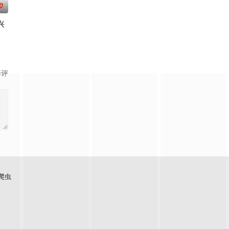
0
兴
们也将迎来一个盲区，那是能将
之余却感到不安，态度犹豫。这让曾被花恋鼓励要活得自由的挚友绫，对她的含
影评
爬虫