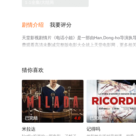
1-1全集/大结局
剧情介绍
我要评分
天堂影视剧情片《电话小姐》是一部由Han,Dong-ho导
费观看高清未删减完整版电影大全就上天堂电影网，更多相
猜你喜欢
已完结
4.0
已完结
米拉达
记得吗