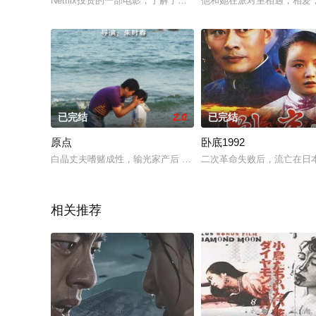
Netflix投资的一部电影，了解了一个了不起的人，一段历史：Mil
他和她在派对里相遇，相爱
已完结
2.0
已完结
原点
卧底1992
白晶丈夫嗜赌成性，输光家产后 逼迫白晶去挣钱。雨夜，白晶意欲
二次革命失败后，流亡在日
相关推荐