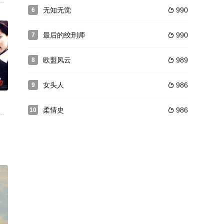
行，
看见过往的悲伤，乐观女子则对眼前生活充满热情。俩人的恋情色彩
盖。谷村一家团团围坐，贫苦度日。7岁女孩阿信（滨田心音 饰）没有得到可
对无法见面的男女之间的发生的故事。金周宪饰演分手后出国留学又回到了韩国
无知无觉
990
6

最后的绞刑师
990
7

欧盟风云
989
8

0
女头人
986
9

柔情史
986
10

刀要 砍白晶，纷争中刀刺
与袁世凯的北洋军阀拼杀的前沿。曾树凡认识了袁党的密探头子仇克
 was Columb
，卢警司接获卧底通知，与高级女督察梅领队准备捕权。交易过程中，权突然