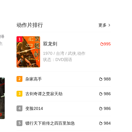
动作片排行
更多

演绎
1
电
双龙剑
995

1970 / 台湾 / 武侠,动作
状态：DVD国语
杂家高手
988
2

古剑奇谭之焚寂天劫
986
3

变脸2014
986
4

0
镖行天下前传之四百里加急
984
5
