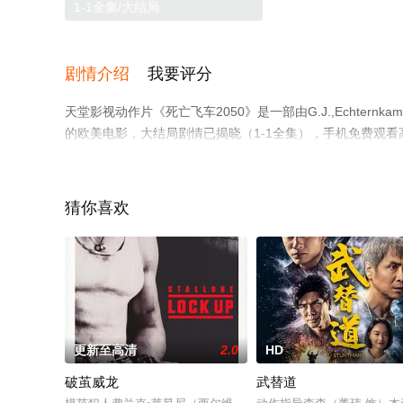
1-1全集/大结局
剧情介绍
我要评分
天堂影视动作片《死亡飞车2050》是一部由G.J.,Echternka
的欧美电影，大结局剧情已揭晓（1-1全集），手机免费观
影、电视猫或剧情网等平台了解。
猜你喜欢
更新至高清
2.0
HD
破茧威龙
武替道