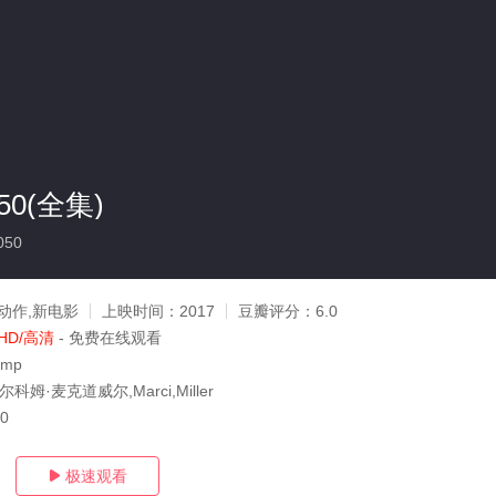
0(全集)
050
动作,新电影
上映时间：
2017
豆瓣评分：
6.0
HD/高清
- 免费在线观看
amp
科姆·麦克道威尔,Marci,Miller
20
极速观看
