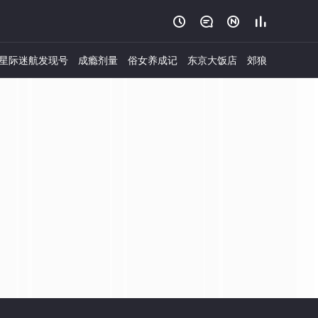




星际迷航发现号
成瘾剂量
俗女养成记
东京大饭店
郊狼