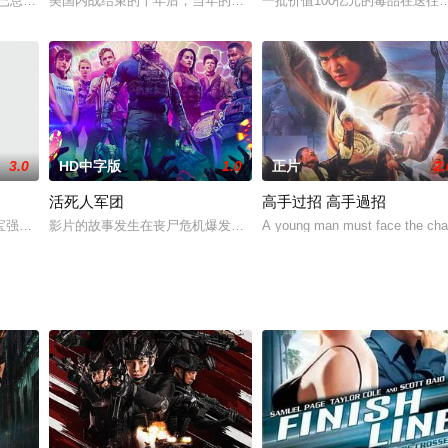
allone 饰）的刑期还剩半年，他定期可以外出与女友见面，这个昔日的修车技师看中
本已息影多年，因昔日拍档导演欲完成人生最后一部作品才重出江湖；沉醉电影
美国内战结束的十年后，当年的南北战争英雄纳森（汤姆•克鲁斯 Tom
一批价值100亿元的毒品在送
3.0
HD中字版
1.0
正片
2.
活死人军团
高手过招 高手過招
边的好友都不知道。这次，萨姆面临一项艰巨且陌生的任务：为儿时最好的朋友
宝强饰）从小在美国长大，他一度夺得大学校际拳击冠军。为了取得更高成就，
影片的故事发生在丧尸危机爆发的拉斯维加斯，在此期间，一名男子
A young man must face the challe