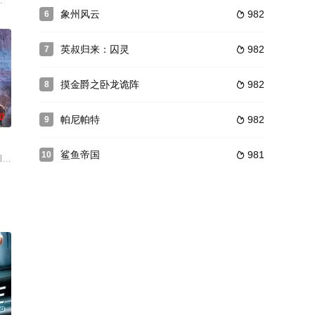
了一
却苦无机会的动作演员李世龙（刘俊谦 饰），一直在理想与现实边
 Cruise）因无所事事而终日酗酒。一次偶然的机会，他结识了来美做生意的
往警察局的途中被抢走，警察局认为负责护送毒品的吴组长有最大嫌疑，并着手
象州风云
982
6

英叔归来：囚灵
982
7

摸金爵之卧龙诡阵
982
8

0
帕尼帕特
982
9

鲨鱼帝国
981
10

当伴娘。从未参加过此类活动的
他毅然返回家乡广东新会。谁知刚刚踏上祖国的土地，便遭遇接二连
集结一群雇佣兵进行最终的赌博，冒险进入隔离区，以进行有史以来最大的劫案
nge of his life by battling against an evil w