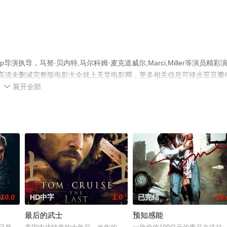
mp导演执导，马努·贝内特,马尔科姆·麦克道威尔,Marci,Miller等演员精彩
看高清未删减完整版电影大全就上天堂电影网，更多相关信息可移步至豆瓣
展开全部

10.0
HD中字
1.0
已完结
10.
最后的武士
预知感能