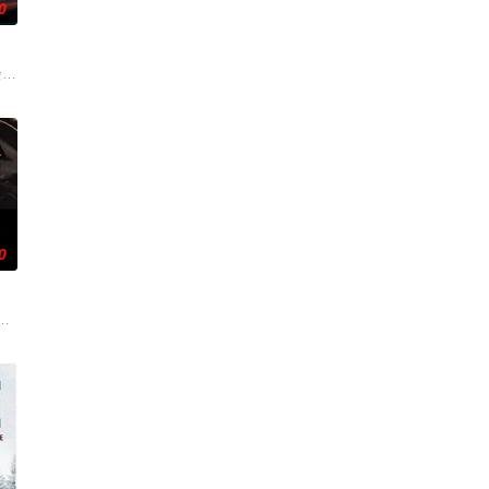
0
途中接连牵出牧民灭口、矿
一个充满快节奏、充满利益的城市，子风十分迷茫，机缘巧合下这时
”临危受命，精英队长陈梓静（于文文 饰）率队员金凤（卢靖姗 饰）、齐燕（
余时是个赛车手，他一直的梦想是参加职业比赛。当富翁Frank Chase以高薪来
0
卷入一场暴力而高风险的竞赛。
秘威胁的双重逼迫下，一家人必须想方设法联手求生，打破这间
验之后，成为了人人敬仰的正义英雄，抱得美人归。但是，光环下蜘蛛侠，也有自己的心
的阿喀琉斯被忒提斯从冥界释放至现代世界，他必须直面新世界的暴力法则与