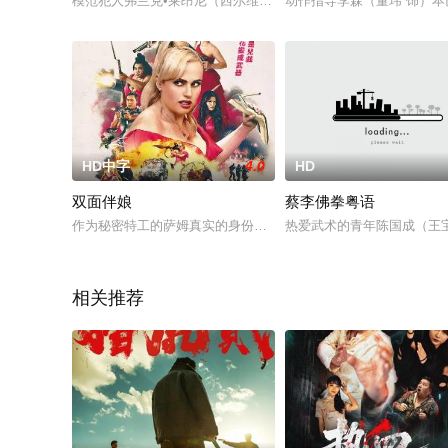
模范犯人弗兰克•莱昂尼（西尔维斯特•史泰龙 Sylvester St
动作指导李森（董玮 饰）
HD中字
4.0
HD
双面伴娘
蔡李佛拳粤语
作为秘密特工的萨姆真实的身份无法被别人知晓，哪怕是自己身
热爱武术的青年陈国成（王
相关推荐