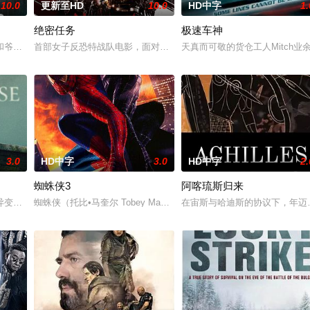
10.0
更新至HD
10.0
HD中字
1.
绝密任务
极速车神
两命陨灭，悍匪携枪遁入茫茫戈壁。刑警杨志刚凭现场足迹与痕迹精准锁凶，追凶
和爷爷在乡下习武，长大后从乡野来到大城市寻找自己的一处立足之地。在这样
首部女子反恐特战队电影，面对恐怖主义恶势力，“最飒女子反恐特战队
天真而可敬的货仓工人Mitch业
3.0
HD中字
3.0
HD中字
2.
蜘蛛侠3
阿喀琉斯归来
于血腥竞技。一位抵抗运动领袖为拯救妹妹免于遭遇比死亡更惨烈的命运，被迫
变故，被困在自家房屋中超过 1000 天无法出门。在资源消耗殆尽与未知神
蜘蛛侠（托比•马奎尔 Tobey Maguire 饰）在经历了重重考
在宙斯与哈迪斯的协议下，年迈