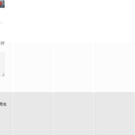
0
与精灵之王展开一场激烈的战斗
点，拍摄地分别于云南、缅甸、泰国进行，是一部体现毒枭、
军士兵被困在饱受战火摧残的比利时敌后，他凭借机智、训练和一台破损的无线
影评
爬虫