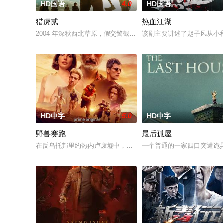
HD国语
4.0
HD国语
猎虎贰
热血江湖
2004 年深秋西北草原，假交警截停铜矿押运车，炸药破箱、
该剧主要讲述了赵子风从小
HD中字
5.0
HD中字
野兽赛跑
最后孤屋
在反乌托邦里约热内卢废墟中，城市被阶级斗争撕裂，人们沉迷
一个普通的一家四口突遭诡异