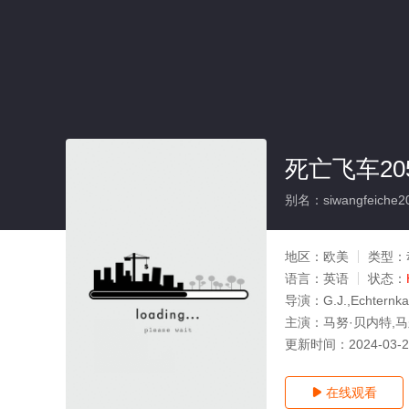
死亡飞车205
别名：siwangfeiche2
地区：
欧美
类型：
语言：
英语
状态：
导演：
G.J.,Echternk
主演：
马努·贝内特,马尔
更新时间：
2024-03-
在线观看
