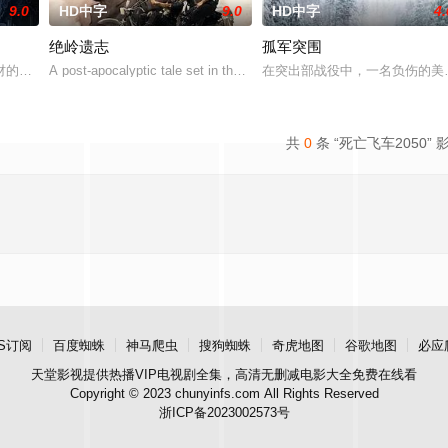
9.0
HD中字
9.0
HD中字
4.
绝岭遗志
孤军突围
案的过程中，他面临着来自超自然界的威胁。为了维护两个世界的平衡，他必须
的电影《斩毒行动》以“枪战”、“战友情”、“卧底”、“父子情”作为影片的看
A post-apocalyptic tale set in the west Balkans, after a nuclear war.
在突出部战役中，一名负伤的美
共
0
条 “死亡飞车2050” 
S订阅
百度蜘蛛
神马爬虫
搜狗蜘蛛
奇虎地图
谷歌地图
必应
天堂影视
提供热播VIP电视剧全集，高清无删减电影大全免费在线看
Copyright © 2023 chunyinfs.com All Rights Reserved
浙ICP备2023002573号