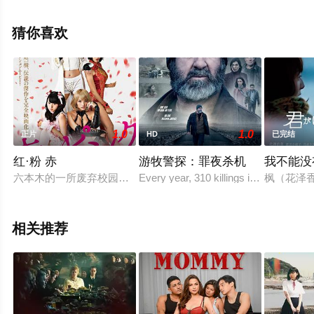
员精彩演绎的美国电影，大结局剧情已揭晓（已完结），
手机免费观看高清未删减完整版电影大全就上天堂电影
猜你喜欢
网，更多相关信息可移步至豆瓣电影、电视猫或剧情网等
平台了解。
1.0
1.0
正片
HD
已完结
红·粉 赤
游牧警探：罪夜杀机
我不能没
六本木的一所废弃校园内，每晚都进行着非法格斗技表演“Girl‘s
Every year, 310 killings in France go 
枫（花泽
相关推荐