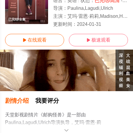
语言：
英语
状态：
已完结/高清
- 免费在线观看
导演：
Paulina,Lagudi,Ulrich
主演：
艾玛·雷恩·莉莉,Madison,Horcher,乔什·霍普金斯,查瑞丝玛·卡朋特
已完结/全集
更新时间：
2024-01-31
在线观看
极速观看


剧情介绍
我要评分
天堂影视剧情片《邮购怪兽》是一部由
Paulina,Lagudi,Ulrich导演执导，艾玛·雷恩·莉
莉,Madison,Horcher,乔什·霍普金斯,查瑞丝玛·卡朋特等演
