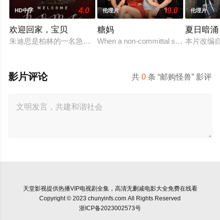
4.0
9.0
HD中字
伦理片
伦理片
欢迎回家，宝贝
糖妈
夏日暗涌
朱迪思是柏林的一名急诊医生。当她从奥地利的一家人那里继承
When a non-committal sugar mommy tak
本片改编
影片评论
共
0
条 “邮购怪兽” 影评
天堂影视
提供热播VIP电视剧全集，高清无删减电影大全免费在线看
Copyright © 2023 chunyinfs.com All Rights Reserved
浙ICP备2023002573号