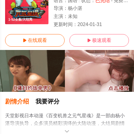
语言：
国语
状态：
已完结
- 免费在线观看
导演：
杨小湛
主演：
未知
1-52全集/大结局
更新时间：
2024-01-31
在线观看
极速观看


剧情介绍
我要评分
天堂影视日本动漫《百变机兽之元气星魂》是一部由杨小
湛导演执导，众多演员精彩演绎的大陆动漫，大结局剧情
已揭晓（1-52全集），手机免费观看高清未删减完整版动
