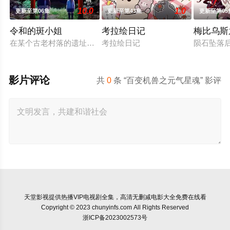
10.0
1.0
更新至第06集
更新至第43集
更新至第05
令和的斑小姐
考拉绘日记
梅比乌斯
在某个古老村落的遗址深处，那一片禁止入内的区域里，存在着被
考拉绘日记
陨石坠落
影片评论
共
0
条 “百变机兽之元气星魂” 影评
天堂影视
提供热播VIP电视剧全集，高清无删减电影大全免费在线看
Copyright © 2023 chunyinfs.com All Rights Reserved
浙ICP备2023002573号