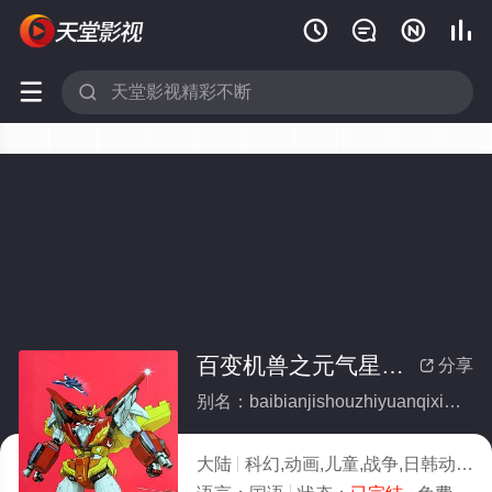






百变机兽之元气星魂(全集)
分享

别名：baibianjishouzhiyuanqixinghun
大陆
科幻,动画,儿童,战争,日韩动漫