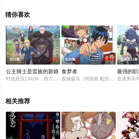
漫全集就上天堂电影网，更多相关信息可移步至豆瓣动
漫、电视猫或剧情网等平台了解。
猜你喜欢
1.0
7.0
全12集
全25集
更新至12集
公主骑士是蛮族的新娘
食梦者
最强的职
时值辰历1342年，西方的伊鲁德连王国持续7年的第十七次东
真城最高（阿部敦 配音）是一个在
普通男高
相关推荐