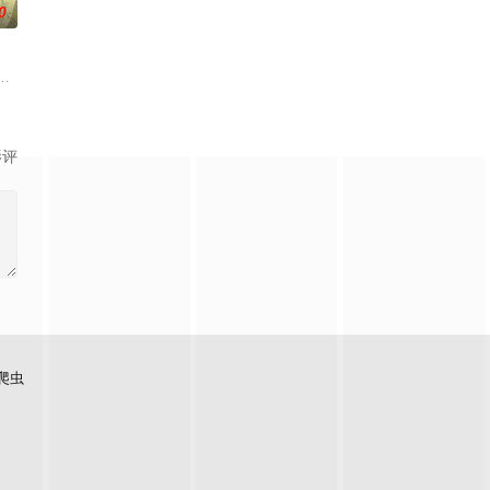
0
绕他们的双使战斗也随之展开
药水，工藤新一变回了小孩！新一找到了经常帮助他的阿笠博士，博
冶，原本与母亲两人过着虽清贫却幸福的生活。然而有一天，她深爱的母亲去
艾福达尔从现代转生至异世界后，将人生的一切都花费在研究魔导上。当他了解
影评
爬虫