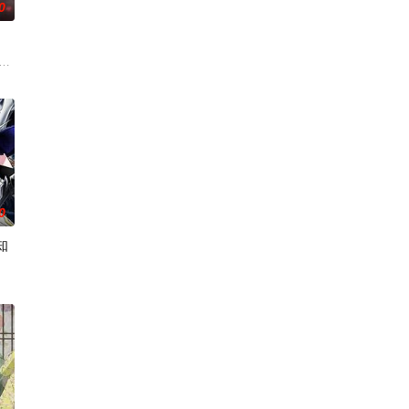
0
于生存范围受到限制，被禁
可触碰之物”。世代担任山神守护的三十木谷家的孩子——日向和
，获得墓中“宝物”之人便能获得先人的异能，全世界为获得宝物而疯狂。无往不
0
知
小不点三人组”。平太郎开朗
、魔法师、盗贼、商人、猎人、咒术师、国王、贤者、勇者。而其中
把烟头往窗外乱丢，就是对人乱吐口水，偶尔还会做出一些违法乱纪的事。幸好
为主，吸引敌人攻击以保护队友的职业。然而，与其他防御职业相比，其性能缺