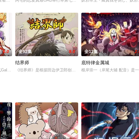
EI STORY》（MIX明青物语）官方宣布第二季动画化
在着这样一种生物：它们下等且奇怪，完全不同于任何动植物，自古以来为人类
阿宅的恋爱真难OAD单行本第七卷限定版同捆DVD。
妖邪帝王・羅真我を倒し、妖邪
6.0
全52集
9.0
全12集
2.
结界师
底特律金属城
人气Galgame《PRISM ARK》所改编的同名TV动画将于10月7日24时30分开
《结界师》是根据田边伊卫郎创作的妖怪漫画改编而来的同名动画，动画制作
根岸崇一（岸尾大辅 配音）是
动画。焰莲回到曾经住过的街道·神之原，感受到了违和感，他确实应该在这条街