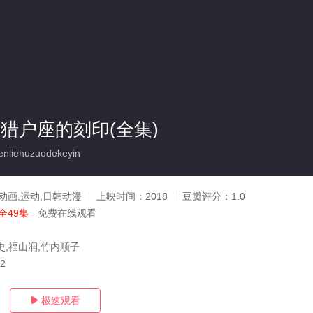
 猎户座的刻印(全集)
nliehuzuodekeyin
动画,运动,日韩动漫
上映时间：
2018
豆瓣评分：
1.0
全49集
- 免费在线观看
史,福山润,竹内顺子
02
极速观看
