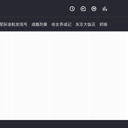




星际迷航发现号
成瘾剂量
俗女养成记
东京大饭店
郊狼