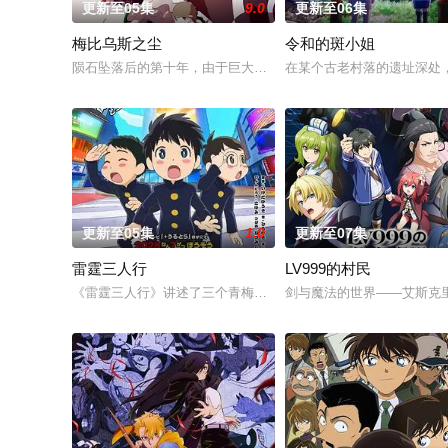
更新至05集
9.0
更新至06集
梅比乌斯之尘
令和的斑小姐
陨石坠落后的第十年，由于巨大结晶释放出的神秘粒子“梅比乌斯之
在某个古老村落的遗址深处，
更新至05集
1.0
更新至07集
雷霆三人行
LV999的村民
《雷霆三人行》讲述了三个青梅竹马的挚友拼命寻找失踪少女的故
剑与魔法的世界——艾斯克