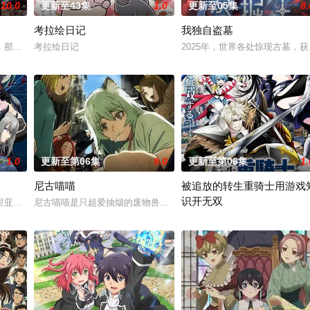
10.0
更新至43集
1.0
更新至05集
8.
考拉绘日记
我独自盗墓
尘”的影响，一部分孩子获得了名为“拉姆斯”的特殊能力。这些特殊能力者由
那一片禁止入内的区域里，存在着被口口相传为“窥之生厄、亵之招祟”的“不
考拉绘日记
2025年，世界各处惊现古墓
1.0
更新至第06集
9.0
更新至第06集
1.
尼古喵喵
被追放的转生重骑士用游戏
识开无双
事。本剧集围绕着平凡的中学生平太郎和两个好友燕和广志展开，三人被称为“
里亚。在这个世界里，人们生来就背负着等级与既定使命。战士、格斗家、僧侣
尼古喵喵是只超爱抽烟的废物兽人！因为缺乏伦理与卫生观念，不是
“重骑士”——那是一个以防御