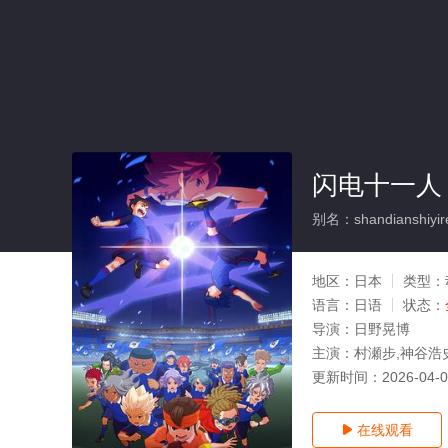
闪电十一人
别名：shandianshiyire
地区：
日本
类型：
语言：
日语
状态：
导演：
日野晃博
主演：
村瀬步,神谷浩
更新时间：
2026-04-
在线观看
