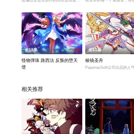
改编自安达充创作的同名运动漫画《MIX》的TV动画《MIX MEIS
在世界的每一个角落里，存
全19集
1.0
全13集
怪物弹珠 路西法 反叛的堕天
棱镜圣舟
使
PajamasSoft公司出品的
WEB动画《路西法 反叛的堕天使》是怪物弹珠2018年新系列
相关推荐