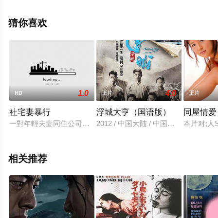
全就上天堂电影网，更多相关信息可移步至豆瓣电影、电
视猫或剧情网等平台了解。
猜你喜欢
1.0
4.0
HD
正片
正片
社宅妻暴行
浮城大亨（国语版）
同屋情爱
一對年輕夫妻同住公司宿舍，並計劃半年後要移民國外，不幸的是
2012 / 中国大陆 / 中国香港 / 郭
本片对;
相关推荐