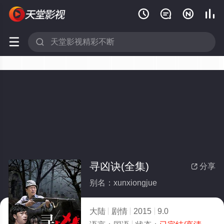






寻凶诀(全集)
分享

别名：xunxiongjue
大陆
剧情
2015
9.0