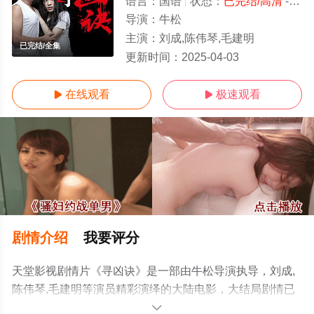
语言：
国语
状态：
已完结/高清
- 免费在线观看
导演：
牛松
主演：
刘成,陈伟琴,毛建明
已完结/全集
更新时间：
2025-04-03
在线观看
极速观看


剧情介绍
我要评分
天堂影视剧情片《寻凶诀》是一部由牛松导演执导，刘成,
陈伟琴,毛建明等演员精彩演绎的大陆电影，大结局剧情已
揭晓（已完结），手机免费观看高清未删减完整版电影大
