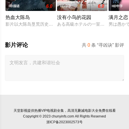
6.0
6.0
HD国语
HD中字
HD中字
热血大陈岛
没有小鸟的花园
满月之恋
影片以大陈岛垦荒历史为创作底色，在尊重历史真实性的前提下，
ある高級ホテルの一室に3組のカッ
男は愚か
影片评论
共
0
条 “寻凶诀” 影评
天堂影视
提供热播VIP电视剧全集，高清无删减电影大全免费在线看
Copyright © 2023 chunyinfs.com All Rights Reserved
浙ICP备2023002573号